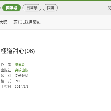
閱讀器
日常學
快讀
大獎
買TCL送月讀包
極道甜心(06)
作
者：
陳漢玲
出版社：
尖端出版
類
別：
文藝愛情
格
式：
PDF
上架日：
2014/2/3