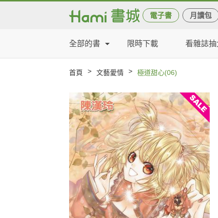
電子書
月讀包
全部的書
限時下載
看雜誌抽
>
>
首頁
文藝愛情
極道甜心(06)