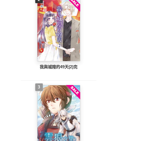
我與城隍的49天(2)完
3