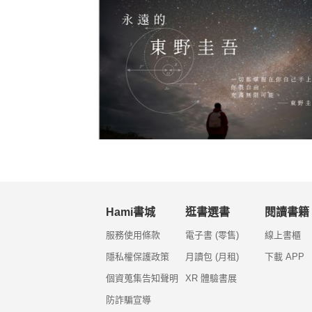
Hami書城
逛書選書
閱讀書籍
服務使用條款
電子書 (零售)
線上書櫃
隱私權保護政策
月讀包 (月租)
下載 APP
個資蒐集告知聲明
XR 體驗書展
防詐騙宣導