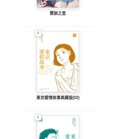
雲狼之里
4
東京愛情故事典藏版(02)
5