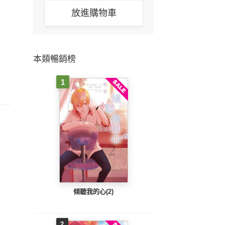
放進購物車
本類暢銷榜
1
傾聽我的心(2)
2