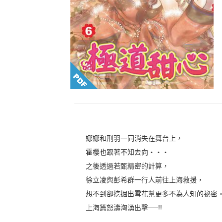
娜娜和刑羽一同消失在舞台上，
霍櫻也跟著不知去向‧‧‧
之後透過若甄精密的計算，
徐立凌與彭希群一行人前往上海救援，
想不到卻挖掘出雪花幫更多不為人知的祕密‧
上海篇怒濤洶湧出擊──!!