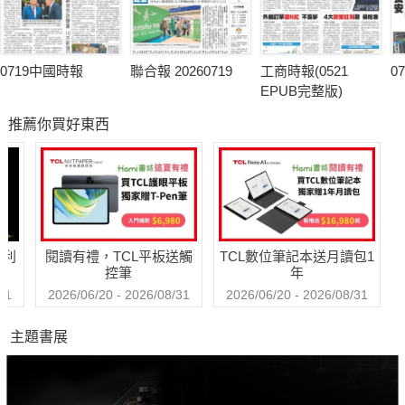
0719中國時報
聯合報 20260719
工商時報(0521
0
EPUB完整版)
推薦你買好東西
哈利
閱讀有禮，TCL平板送觸
TCL數位筆記本送月讀包1
控筆
年
31
2026/06/20 - 2026/08/31
2026/06/20 - 2026/08/31
主題書展