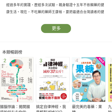
經過多年的實踐，歷經多次試驗，親身驗證十五年不依賴藥的健
康生活。現在，不吃藥的藥師王康裕，要把最適合台灣讀者的健
康秘訣，以及十五年來累積的閱讀養身筆記全面公開。
更多
本書將帶領讀者一步一步認識自己的身體，並用最簡單的方式，
將「自然療法」和「生機飲食」的觀念落實在生活中。教你輕鬆
重拾健康無毒的生活，啟動身體自癒排毒密碼，改善生活習慣
本類暢銷榜
病，打造不吃藥最健康的超強抗病體質！
2
3
4
飲食篇：透過不同年齡層及機能，告訴我們該怎麼藉由飲食活得
健康。
生活篇：藉由生活中的小處、優良習慣，讓自己透過睡眠、泡澡
等方式，消滅疲累，獲得健康。
運動篇：運動其實很簡單，在家、辦公室，甚至連做家事時，都
可以運動，請擺脫懶惰，跟著王康裕動起來。
腸腦悖論：揭開腸
搞定自律神經，我
最完美的毒藥：果
九
處方篇：小感冒和小病痛其實可以不用看醫生或吃藥，透過本章