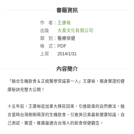
書籍資訊
作
者：
王康裕
出版
大喜文化有限公司
社：
類
別：
醫療保健
格
式：
PDF
上架
2014/1/31
日：
內容簡介
「融合生機飲食＆正統醫學常識第一人」王康裕，親身實證的健
康秘訣完整大公開！
十五年前，王康裕從加拿大移民回來，引進歐美的自然療法，融
合當時台灣剛剛萌芽的生機飲食，引進英日美最新健康知識，自
己測試、實證，推廣最適合台灣人的飲食保健觀念。