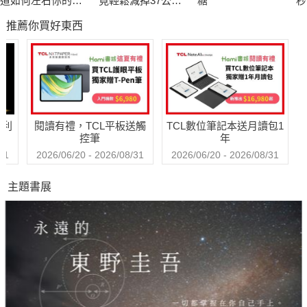
道如何左右你的情
竟輕鬆減掉37公
糖
秒
的小處方，就可以重新回到健康的懷抱。
緒、記憶與行為
斤！推翻168、減
物
推薦你買好東西
醣、斷食迷思，只
驚
地雷篇：許多NG的小習慣，可能會大大影響你我的健康，請遠
要平衡腦內神經&荷
術
離這些可怕的地雷，健康才會與你同在。
爾蒙，餐餐吃飽不
因
私房篇：透過王老師的生活五大秘訣、Tanita 六合一體組成計，
復胖
不
以及好吃又健康的OEC蔥蒜油食譜，讓你輕鬆打造無病體質。
哈利
閱讀有禮，TCL平板送觸
TCL數位筆記本送月讀包1
控筆
年
31
2026/06/20 - 2026/08/31
2026/06/20 - 2026/08/31
主題書展