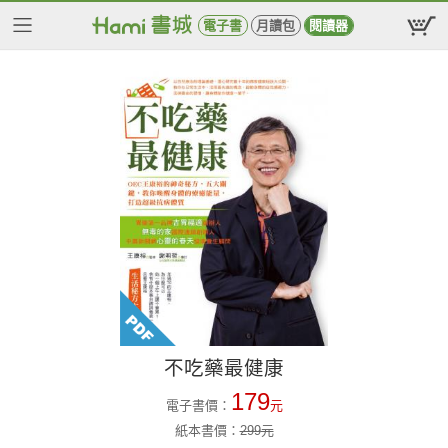
電子書
月讀包
閱讀器
不吃藥最健康
179
電子書價：
元
紙本書價：
299
元