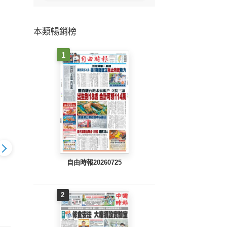
本類暢銷榜
1
自由時報20260725
中時
報(0507
中時旺到報(0430
中時旺到報(0423
2
E
B完整版)
EPUB完整版)
EPUB完整版)