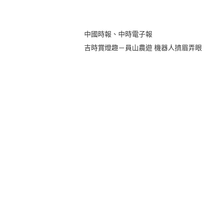
中國時報、中時電子報
吉時賞燈趣－員山農遊 機器人擠眉弄眼