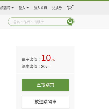
閱讀書籍
登入
加入會員
兌換券
10
電子書價：
元
紙本書價：
20
元
直接購買
放進購物車