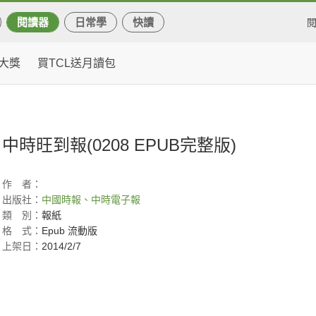
閱讀器
日常學
快讀
大獎
買TCL送月讀包
)
中時旺到報(0208 EPUB完整版)
作
者：
出版社：
中國時報、中時電子報
類
別：
報紙
格
式：
Epub 流動版
上架日：
2014/2/7