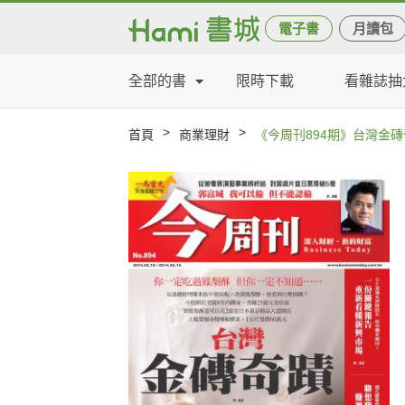
電子書
月讀包
全部的書
限時下載
看雜誌抽
>
>
首頁
商業理財
《今周刊894期》台灣金