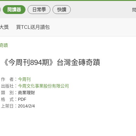
閱讀器
日常學
快讀
大獎
買TCL送月讀包
磚奇蹟
《今周刊894期》台灣金磚奇蹟
作
者：
今周刊
出版社：
今周文化事業股份有限公司
類
別：
商業理財
格
式：
PDF
上架日：
2014/2/4