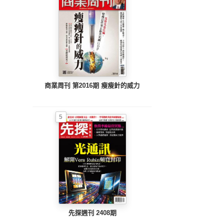
商業周刊 第2016期 瘦瘦針的威力
5
先探週刊 2408期