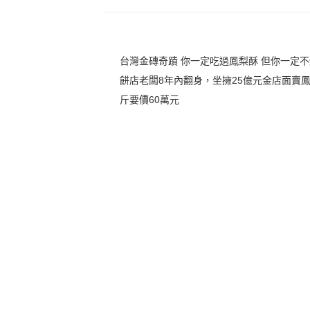
台灣金磚奇蹟 你一定吃過鳳梨酥 但你一定
餅店老闆8年內翻身，坐擁25億元金店面賣
斤要價60萬元