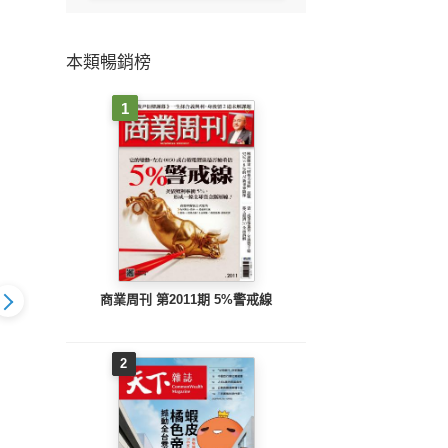
本類暢銷榜
1
商業周刊 第2011期 5%警戒線
2
《今周刊第1544期 40
《今周刊第1543期 53
《今周
1544期 40
歲就該開始的 抗遺忘
檔！台股千金軍團 大
檔！
始的 抗遺忘
戰爭》
閱兵》
戰爭》