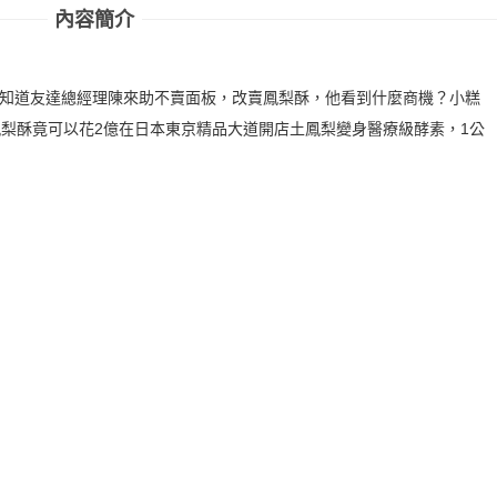
內容簡介
不知道友達總經理陳來助不賣面板，改賣鳳梨酥，他看到什麼商機？小糕
鳳梨酥竟可以花2億在日本東京精品大道開店土鳳梨變身醫療級酵素，1公