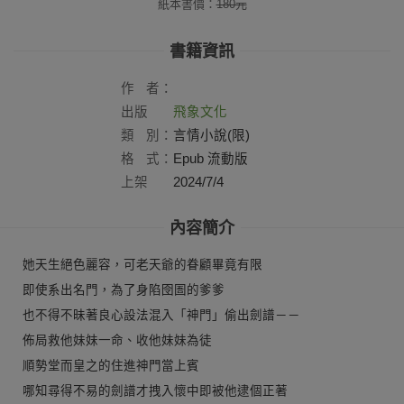
紙本書價：
180
元
書籍資訊
作
者：
出版
飛象文化
社：
類
別：
言情小說(限)
格
式：
Epub 流動版
上架
2024/7/4
日：
內容簡介
她天生絕色麗容，可老天爺的眷顧畢竟有限
即使系出名門，為了身陷囹圄的爹爹
也不得不昧著良心設法混入「神門」偷出劍譜－－
佈局救他妹妹一命、收他妹妹為徒
順勢堂而皇之的住進神門當上賓
哪知尋得不易的劍譜才拽入懷中即被他逮個正著