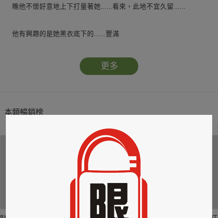
瞧他不懷好意地上下打量著她......看來，此地不宜久留......
他有興趣的是她黑衣底下的......豐滿
想不到色藝雙全的她竟是個不折不扣的賊妞兒！
若非她死到臨頭還不知回頭，他也毋需動手傷她
更多
偏偏身為神門五公子「勾魂劍」的他忒愛刁悍美人
索吻不成？就點她穴好親他嘴、勾他魂、亂她心
想咬舌自盡？休想！漫漫長夜，他有的是時間慢慢「磨」她......
本類暢銷榜
2
3
4