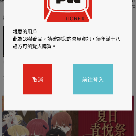
貼身剪裁II：如癮
貼心情婦～魅惑之
情竊竹心～魅惑之
狂
六
四
情
推薦你買好東西
親愛的用戶
此為18禁商品，請確認您的會員資訊，須年滿十八
歲方可瀏覽與購買。
哈利
閱讀有禮，TCL平板送觸
TCL數位筆記本送月讀包1
控筆
年
31
2026/06/20 - 2026/08/31
2026/06/20 - 2026/08/31
取消
前往登入
主題書展