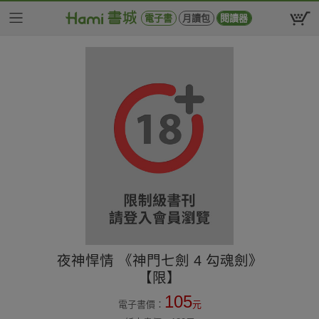
電子書
月讀包
閱讀器
夜神悍情 《神門七劍 4 勾魂劍》
【限】
105
電子書價：
元