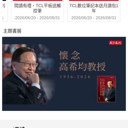
哈利
閱讀有禮，TCL平板送觸
TCL數位筆記本送月讀包1
控筆
年
31
2026/06/20 - 2026/08/31
2026/06/20 - 2026/08/31
主題書展