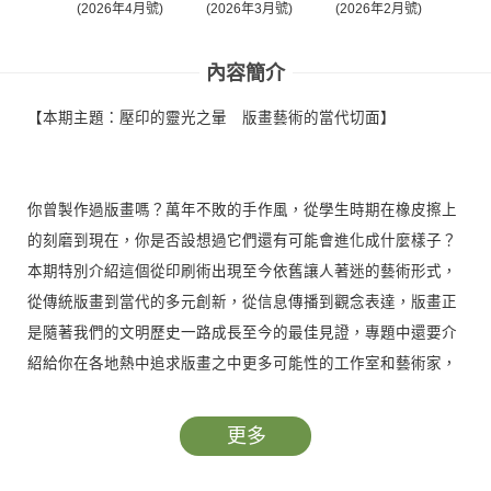
(2026年4月號)
(2026年3月號)
(2026年2月號)
(20
內容簡介
【本期主題：壓印的靈光之暈 版畫藝術的當代切面】
你曾製作過版畫嗎？萬年不敗的手作風，從學生時期在橡皮擦上
的刻磨到現在，你是否設想過它們還有可能會進化成什麼樣子？
本期特別介紹這個從印刷術出現至今依舊讓人著迷的藝術形式，
從傳統版畫到當代的多元創新，從信息傳播到觀念表達，版畫正
是隨著我們的文明歷史一路成長至今的最佳見證，專題中還要介
紹給你在各地熱中追求版畫之中更多可能性的工作室和藝術家，
以及更多你意想不到的嶄新創作！
更多
上期介紹的「木林森計畫」效應尚未結束，本期特別專訪計畫統
籌楊心一，告訴你在這個以孩子最大關鍵的計畫當中，他們是如