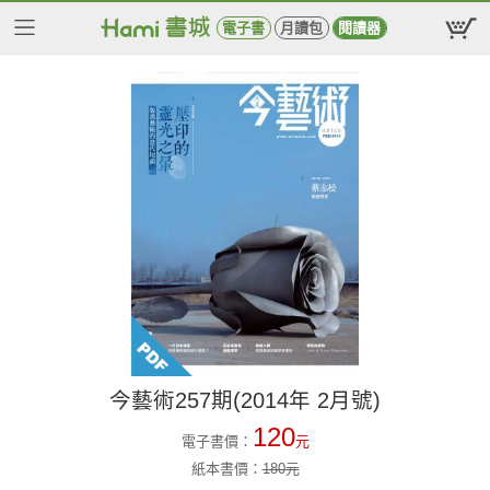
電子書
月讀包
閱讀器
今藝術257期(2014年 2月號)
120
電子書價：
元
紙本書價：
180
元