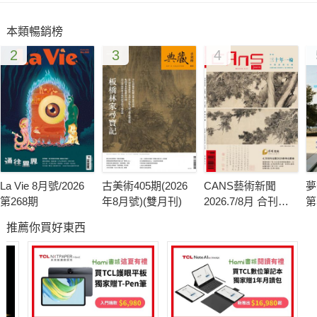
何一步一步澆灌這些幼苗成木，並且期待未來能夠拓展成一片更
本類暢銷榜
廣闊的鬱鬱山林！
2
3
4
La Vie 8月號/2026
古美術405期(2026
CANS藝術新聞
夢
第268期
年8月號)(雙月刊)
2026.7/8月 合刊號
第
第341期
推薦你買好東西