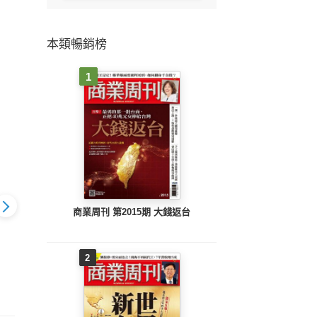
本類暢銷榜
1
商業周刊 第2015期 大錢返台
2
代368期
數位時代367期
數位時代366期
數