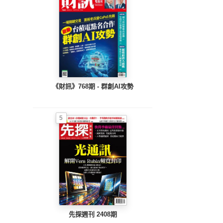
《財訊》768期 - 群創AI攻勢
5
先探週刊 2408期