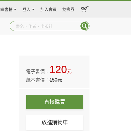
閱讀書籍
登入
加入會員
兌換券
120
電子書價：
元
紙本書價：
150
元
直接購買
放進購物車