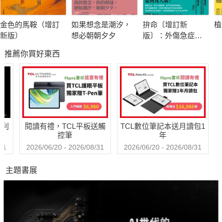
金色的馬鞍（增訂
如果想念是潮汐，
拚命〔增訂新
植
新版）
想必朝朝夕夕
版〕：外傷急症外
科的生命救援現場
推薦你買好東西
哈利
閱讀有禮，TCL平板送觸
TCL數位筆記本送月讀包1
控筆
年
31
2026/06/20 - 2026/08/31
2026/06/20 - 2026/08/31
主題書展