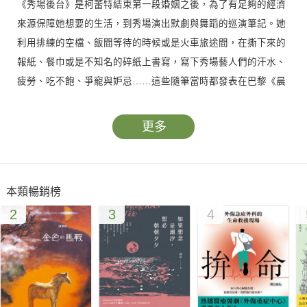
《秀場後台》是柯蕾特結束第一段婚姻之後，為了有足夠的經濟
來源保障她想要的生活，到秀場演出默劇與舞蹈的巡演筆記。她
利用排練的空檔、飯間等待的時候或是火車旅途間，在撕下來的
報紙、餐巾或是不知名的碎紙上書寫，寫下秀場藝人們的汗水、
疲勞、吃不飽、爭寵與妒忌……這些隨筆當時都發表在巴黎《晨
報》的一個名為「一千零一個早晨」專欄裡的「秀場系列」中。
她一個月給報社供稿兩次。最後於一九一三年出版成冊。
更多
柯蕾特憑其細膩的眼光，生動刻劃出光鮮亮麗的舞台後，一個個
隨秀場巡演維生的小人物，以他們細細瑣瑣的喜怒哀樂，重現了
本類暢銷榜
在法國俗文化中頗具地位、而今卻已凋零不復見的巡演式歌舞秀
2
3
4
場的風華。