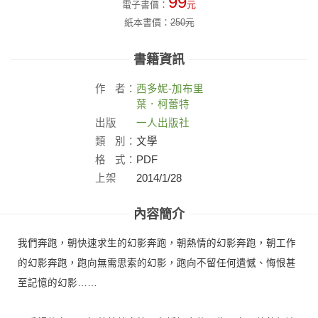
99
電子書價：
元
紙本書價：
250
元
書籍資訊
作
者：
西多妮-加布里
葉．柯蕾特
出版
一人出版社
社：
類
別：
文學
格
式：
PDF
上架
2014/1/28
日：
內容簡介
我們奔跑，朝快速求生的幻影奔跑，朝熱情的幻影奔跑，朝工作
的幻影奔跑，跑向無需思索的幻影，跑向不留任何遺憾、悔恨甚
至記憶的幻影……