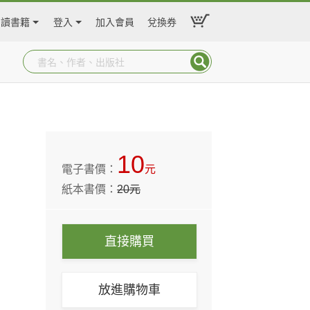
閱讀書籍
登入
加入會員
兌換券
10
電子書價：
元
紙本書價：
20
元
直接購買
放進購物車