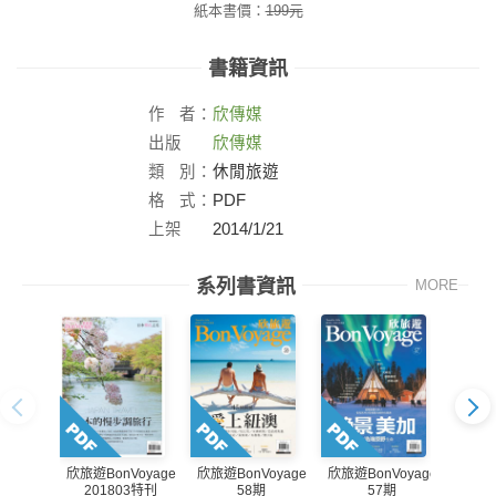
紙本書價：
199
元
書籍資訊
作
者：
欣傳媒
出版
欣傳媒
社：
類
別：
休閒旅遊
格
式：
PDF
上架
2014/1/21
日：
系列書資訊
MORE
欣旅遊BonVoyage
欣旅遊BonVoyage
欣旅遊BonVoyage
欣旅遊B
201803特刊
58期
57期