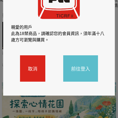
六
四
情
推薦你買好東西
親愛的用戶
此為18禁商品，請確認您的會員資訊，須年滿十八
歲方可瀏覽與購買。
哈利
閱讀有禮，TCL平板送觸
TCL數位筆記本送月讀包1
控筆
年
31
2026/06/20 - 2026/08/31
2026/06/20 - 2026/08/31
取消
前往登入
主題書展