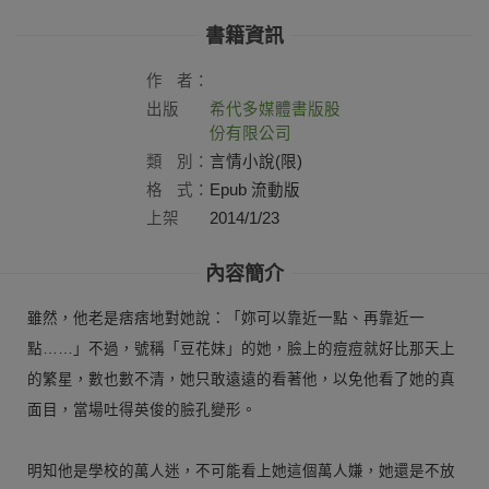
書籍資訊
作
者：
出版
希代多媒體書版股
社：
份有限公司
類
別：
言情小說(限)
格
式：
Epub 流動版
上架
2014/1/23
日：
內容簡介
雖然，他老是痞痞地對她說：「妳可以靠近一點、再靠近一
點……」不過，號稱「豆花妹」的她，臉上的痘痘就好比那天上
的繁星，數也數不清，她只敢遠遠的看著他，以免他看了她的真
面目，當場吐得英俊的臉孔變形。
明知他是學校的萬人迷，不可能看上她這個萬人嫌，她還是不放