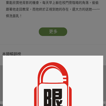
棄能欣賞他背影的機會，每天早上躲在校門旁陰暗的角落，偷偷
跟著他走回教室，而他終於正視到她的存在，還大方的送她──一
條洗面乳！
哦～～她好感動啊！本以為他是唯一不嫌棄她的外表，只重視她
更多
內在美的男人，可他竟在一群看好戲的同學面前，重重地吻了
她，讓她的一顆心飄上萬里雲端時，再狠狠的嘲諷她，推她跌入
萬劫不復的地獄……
本類暢銷榜
2
3
4
貼身剪裁II：如癮
貼心情婦～魅惑之
情竊竹心～魅惑之
狂