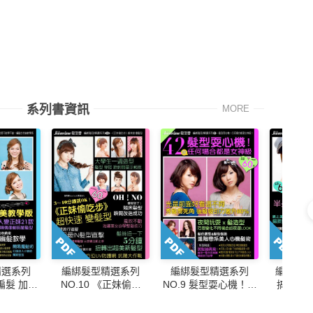
系列書資訊
MORE
精選系列
編綁髮型精選系列
編綁髮型精選系列
編綁髮型
孩編髮 加倍
NO.10 《正妹偷吃
NO.9 髮型耍心機！任
搞定3
學版
步》超快速 變髮型
何場合都是女神級！