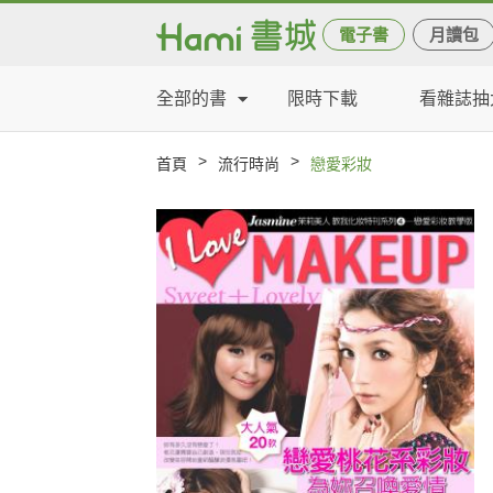
電子書
月讀包
全部的書
限時下載
看雜誌抽
>
>
首頁
流行時尚
戀愛彩妝