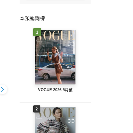
本類暢銷榜
1
VOGUE 2026 5月號
2
精選系列 8
編綁髮型精選系列 7
編綁
編綁髮型精選系列6-髮
大難纏髮造型
— 挑戰10分鐘就出門
—男女
工具報到 學會它要你
的流行髮型
美翻！