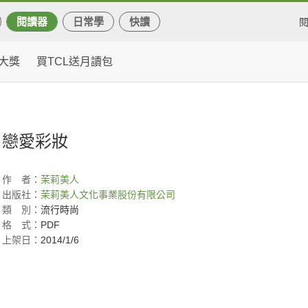
閱讀器
日常學
快讀
大獎
買TCL送月讀包
戀愛彩妝
作
者：
茉莉美人
出版社：
茉莉美人文化事業股份有限公司
類
別：
流行時尚
格
式：
PDF
上架日：
2014/1/6