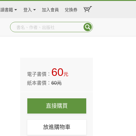
閱讀書籍
登入
加入會員
兌換券
60
電子書價：
元
紙本書價：
60
元
直接購買
放進購物車