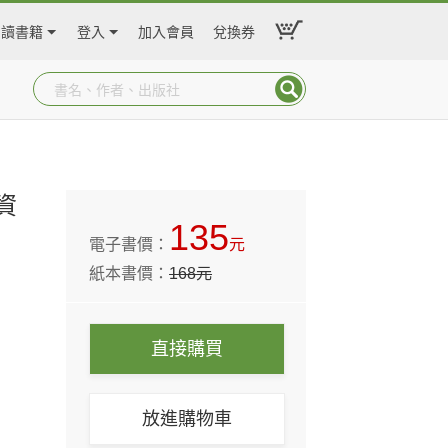
閱讀書籍
登入
加入會員
兌換券
資
135
電子書價：
元
紙本書價：
168
元
直接購買
放進購物車