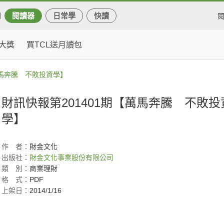
閱讀器
日常學
快讀
大獎
買TCL送月讀包
萬馬奔騰 不敗投資學】
財訊快報第201401期【萬馬奔騰 不敗投
學】
作
者：
財金文化
出版社：
財金文化事業股份有限公司
類
別：
商業理財
格
式：
PDF
上架日：
2014/1/16