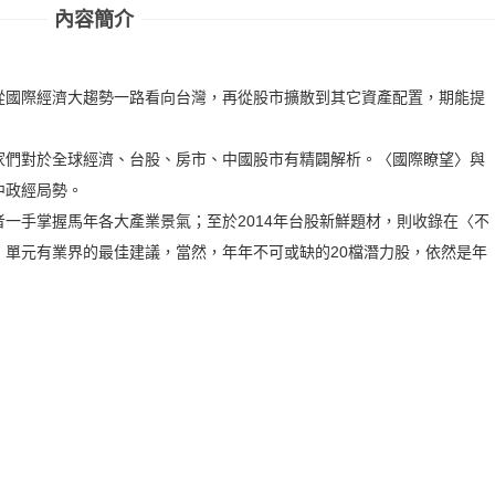
內容簡介
從國際經濟大趨勢一路看向台灣，再從股市擴散到其它資產配置，期能提
家們對於全球經濟、台股、房市、中國股市有精闢解析。〈國際瞭望〉與
中政經局勢。
一手掌握馬年各大產業景氣；至於2014年台股新鮮題材，則收錄在〈不
〉單元有業界的最佳建議，當然，年年不可或缺的20檔潛力股，依然是年