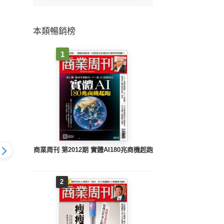
本類暢銷榜
1
商業周刊 第2012期 實體AI180兆商機起跑
2
刊 20241
財訊快報理財年鑑
財訊快報理財年鑑
財訊
期
2023
2023