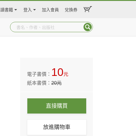
閱讀書籍
登入
加入會員
兌換券
10
電子書價：
元
紙本書價：
20
元
直接購買
放進購物車