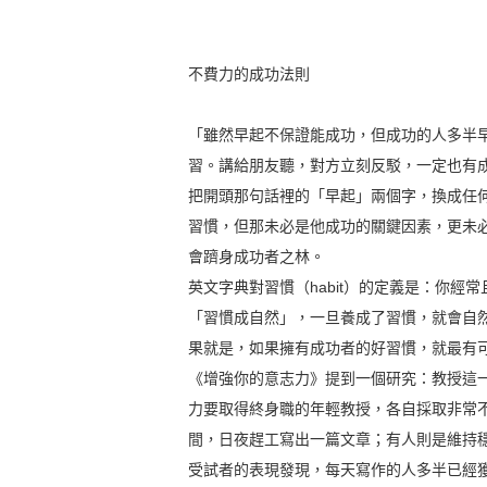
不費力的成功法則
「雖然早起不保證能成功，但成功的人多半
習。講給朋友聽，對方立刻反駁，一定也有
把開頭那句話裡的「早起」兩個字，換成任
習慣，但那未必是他成功的關鍵因素，更未
會躋身成功者之林。
英文字典對習慣（habit）的定義是：你
「習慣成自然」，一旦養成了習慣，就會自
果就是，如果擁有成功者的好習慣，就最有
《增強你的意志力》提到一個研究：教授這
力要取得終身職的年輕教授，各自採取非常
間，日夜趕工寫出一篇文章；有人則是維持
受試者的表現發現，每天寫作的人多半已經