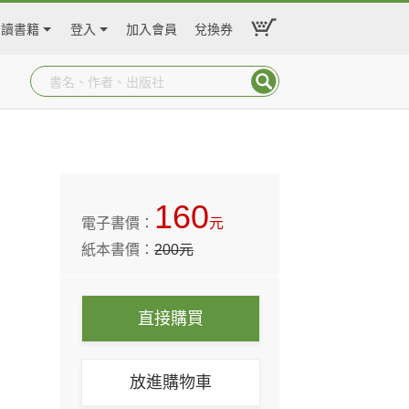
閱讀書籍
登入
加入會員
兌換券
160
電子書價：
元
紙本書價：
200
元
直接購買
放進購物車