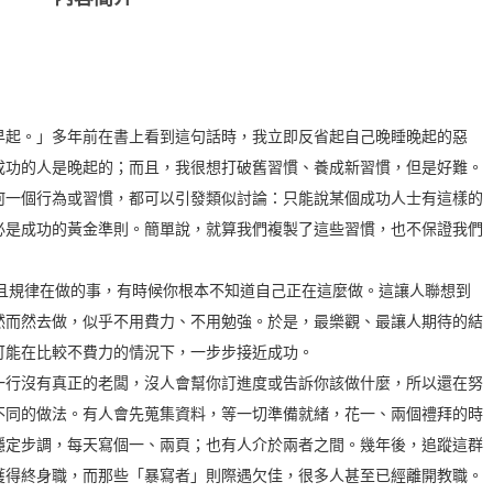
早起。」多年前在書上看到這句話時，我立即反省起自己晚睡晚起的惡
成功的人是晚起的；而且，我很想打破舊習慣、養成新習慣，但是好難。
何一個行為或習慣，都可以引發類似討論：只能說某個成功人士有這樣的
必是成功的黃金準則。簡單說，就算我們複製了這些習慣，也不保證我們
經常且規律在做的事，有時候你根本不知道自己正在這麼做。這讓人聯想到
然而然去做，似乎不用費力、不用勉強。於是，最樂觀、最讓人期待的結
可能在比較不費力的情況下，一步步接近成功。
一行沒有真正的老闆，沒人會幫你訂進度或告訴你該做什麼，所以還在努
不同的做法。有人會先蒐集資料，等一切準備就緒，花一、兩個禮拜的時
穩定步調，每天寫個一、兩頁；也有人介於兩者之間。幾年後，追蹤這群
獲得終身職，而那些「暴寫者」則際遇欠佳，很多人甚至已經離開教職。