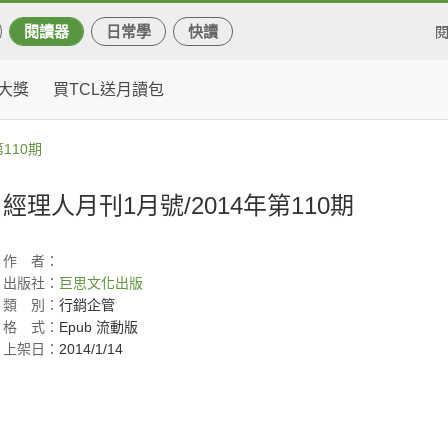
閱讀器
日常學
快讀
大獎
買TCL送月讀包
110期
經理人月刊1月號/2014年第110期
作
者：
出版社：
巨思文化出版
類
別：
行銷企管
格
式：
Epub 流動版
上架日：
2014/1/14