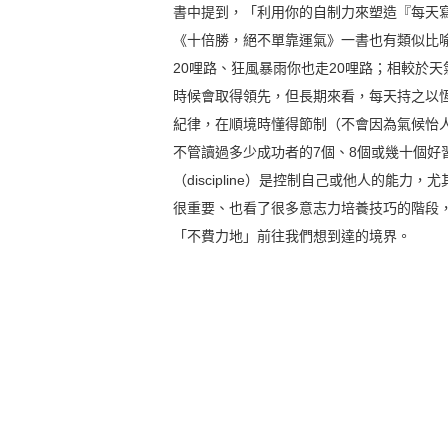
書中提到，「利用你的自制力來塑造『每天
《十倍勝，絕不單靠運氣》一書也有類似比喻
20哩路、狂風暴雨你也走20哩路；相較於
時候會取得領先，但長期來看，每天持之以
紀律，在順境時懂得節制（不會因為氣候怡
不管讀過多少成功者的7個、8個或幾十個
（discipline）是控制自己或他人的
很重要、也看了很多意志力培養技巧的階段
「不費力地」前往我們想到達的境界。