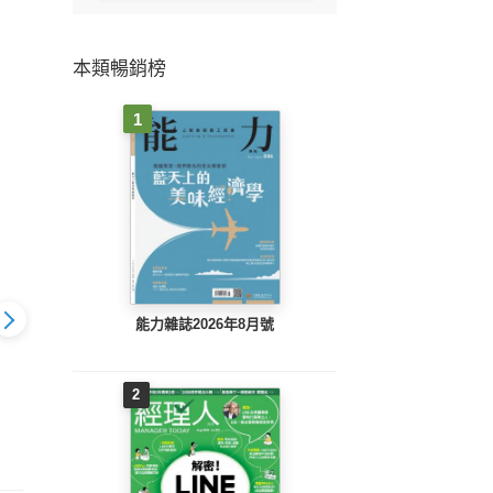
本類暢銷榜
1
能力雜誌2026年8月號
2
刊第257期
經理人月刊第256期
經理人月刊第255期
經理