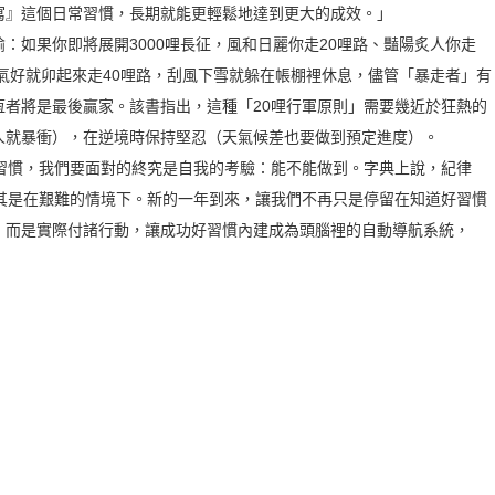
寫』這個日常習慣，長期就能更輕鬆地達到更大的成效。」
：如果你即將展開3000哩長征，風和日麗你走20哩路、豔陽炙人你走
天氣好就卯起來走40哩路，刮風下雪就躲在帳棚裡休息，儘管「暴走者」有
恆者將是最後贏家。該書指出，這種「20哩行軍原則」需要幾近於狂熱的
人就暴衝），在逆境時保持堅忍（天氣候差也要做到預定進度）。
好習慣，我們要面對的終究是自我的考驗：能不能做到。字典上說，紀律
能力，尤其是在艱難的情境下。新的一年到來，讓我們不再只是停留在知道好習慣
，而是實際付諸行動，讓成功好習慣內建成為頭腦裡的自動導航系統，