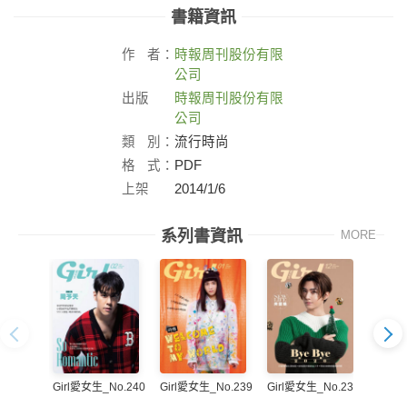
書籍資訊
作
者：
時報周刊股份有限
公司
出版
時報周刊股份有限
社：
公司
類
別：
流行時尚
格
式：
PDF
上架
2014/1/6
日：
系列書資訊
MORE
Girl愛女生_No.240
Girl愛女生_No.239
Girl愛女生_No.238
Girl