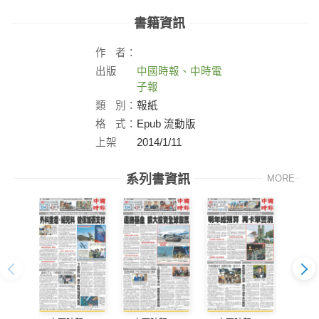
書籍資訊
作
者：
出版
中國時報、中時電
社：
子報
類
別：
報紙
格
式：
Epub 流動版
上架
2014/1/11
日：
系列書資訊
MORE