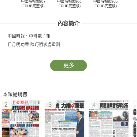
中國時報(0807
中國時報(0806
中國時報(0805
中國
EPUB完整版)
EPUB完整版)
EPUB完整版)
EP
內容簡介
中國時報、中時電子報
日月明功案 陳巧明求處重刑
更多
本類暢銷榜
2
3
4