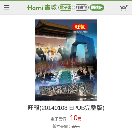
電子書
月讀包
閱讀器
旺報(20140108 EPUB完整版)
10
電子書價：
元
紙本書價：
20
元