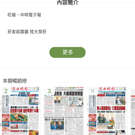
內容簡介
旺報、中時電子報
菸害超霧霾 陸大禁菸
更多
本類暢銷榜
2
3
4