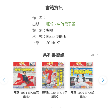
書籍資訊
作
者：
出版
旺報、中時電子報
社：
類
別：
報紙
格
式：
Epub 流動版
上架
2014/1/7
日：
系列書資訊
MORE
旺報(1031 EPUB完
旺報(1030 EPUB完
旺報(1029 EPUB完
旺報(1
整版)
整版)
整版)