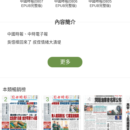
中國時報(0807
中國時報(0806
中國時報(0805
中國
EPUB完整版)
EPUB完整版)
EPUB完整版)
EP
內容簡介
中國時報、中時電子報
吳憶樺回來了 叔侄情緒大潰堤
更多
本類暢銷榜
2
3
4