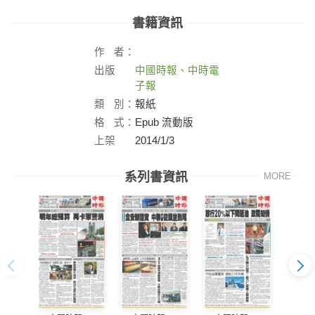
書籍資訊
作
者：
出版
中國時報、中時電
社：
子報
類
別：
報紙
格
式：
Epub 流動版
上架
2014/1/3
日：
系列書資訊
MORE