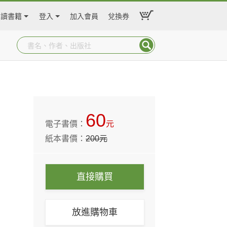
閱讀書籍
登入
加入會員
兌換券
60
電子書價：
元
紙本書價：
200
元
直接購買
放進購物車