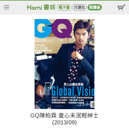
電子書
月讀包
閱讀器
GQ陳柏霖 童心未泯輕紳士
(2013/09)