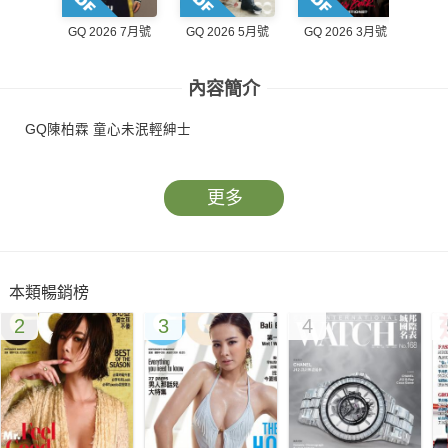
GQ 2026 7月號
GQ 2026 5月號
GQ 2026 3月號
GQ 2
內容簡介
GQ陳柏霖 童心未泯輕紳士
更多
本類暢銷榜
2
3
4