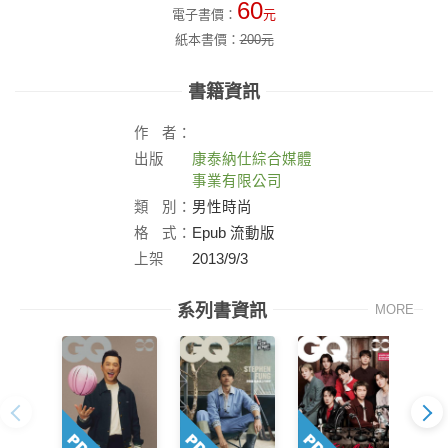
60
電子書價：
元
紙本書價：
200
元
書籍資訊
作
者：
出版
康泰納仕綜合媒體
社：
事業有限公司
類
別：
男性時尚
格
式：
Epub 流動版
上架
2013/9/3
日：
系列書資訊
MORE