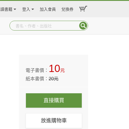
閱讀書籍
登入
加入會員
兌換券
10
電子書價：
元
紙本書價：
20
元
直接購買
放進購物車