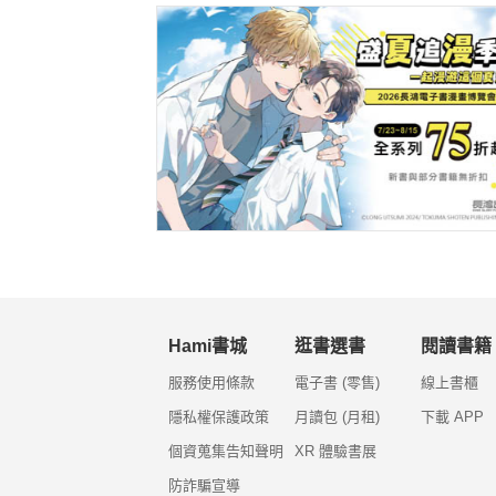
Hami書城
逛書選書
閱讀書籍
服務使用條款
電子書 (零售)
線上書櫃
隱私權保護政策
月讀包 (月租)
下載 APP
個資蒐集告知聲明
XR 體驗書展
防詐騙宣導