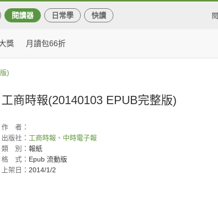
閱讀器
日常學
快讀
大獎
月讀包66折
版)
工商時報(20140103 EPUB完整版)
作
者：
出版社：
工商時報、中時電子報
類
別：
報紙
格
式：
Epub 流動版
上架日：
2014/1/2