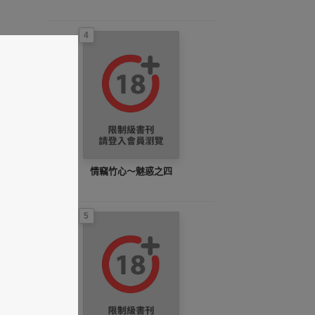
4
情竊竹心～魅惑之四
5