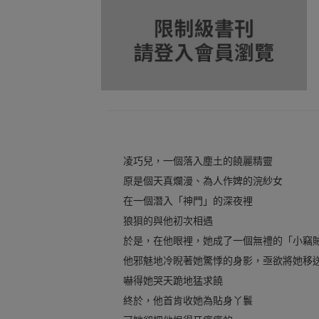
凌巧兒，一個落入塵土的饒麗精靈
原是個天真爛漫、為人作婢的浣紗女
在一個潛入「神門」的深夜裡
狼狽的與他初次相遇
於是，在他眼裡，她成了一個無禮的「小竊
他邪魅地冷睨著她驚悸的身影，亟欲將她移
嚇得她哭天跪地猛求饒
終於，他首肯收她為貼身丫鬟