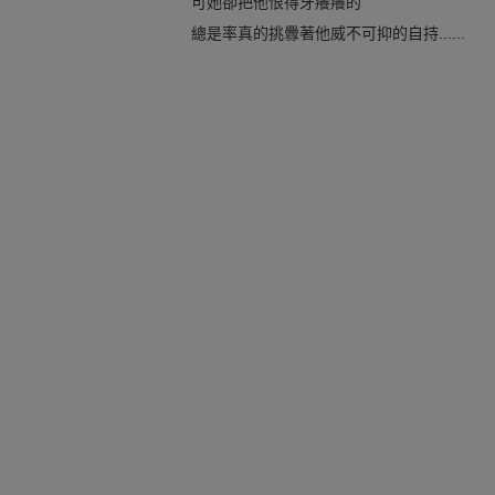
可她卻把他恨得牙癢癢的
總是率真的挑釁著他威不可抑的自持......