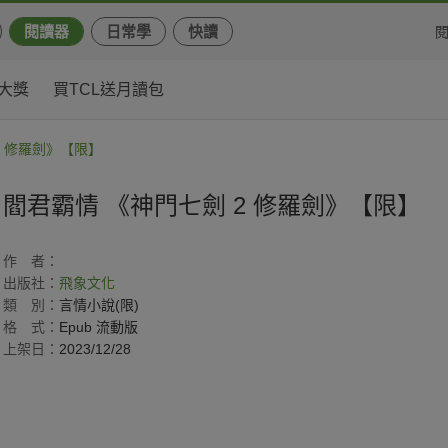
閱讀器
日常學
快讀
大獎
買TCL送月讀包
2 修羅劍》【限】
閻君霸情 《神門七劍 2 修羅劍》【限】
作
者：
出版社：
飛象文化
類
別：
言情小說(限)
格
式：
Epub 流動版
上架日：
2023/12/28