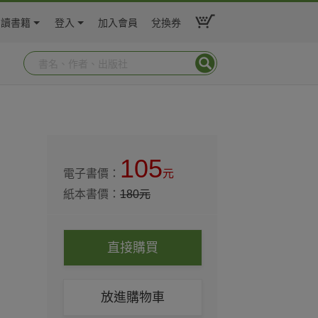
閱讀書籍
登入
加入會員
兌換券
105
電子書價：
元
紙本書價：
180
元
直接購買
放進購物車