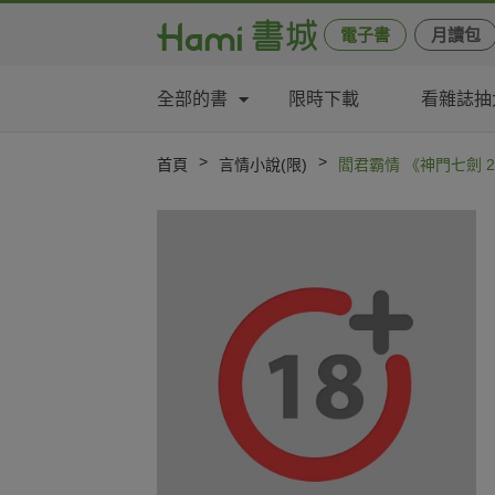
電子書
月讀包
全部的書
限時下載
看雜誌抽
>
>
首頁
言情小說(限)
閻君霸情 《神門七劍 