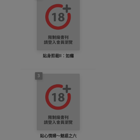
貼身剪裁II：如癮
3
貼心情婦～魅惑之六