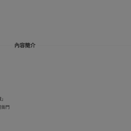
內容簡介
賊」
送衙門