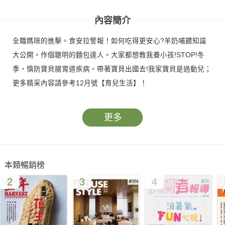
內容簡介
全職媽咪的進擊。食安拉警報！如何吃得更安心?羊奶哺餵知識
大公開。作個聰明的麵包達人。大家都想教我養小孩!STOP!冬
季，慎防寶貝腸胃道疾病。帶著寶貝出國去!我家寶貝是過動兒；
更多精采內容請參考12月號【育兒生活】！
更多
本類暢銷榜
2
3
4