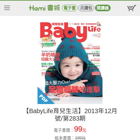
電子書
月讀包
閱讀器
【BabyLife育兒生活】2013年12月
號/第283期
99
電子書價：
元
紙本書價：
199
元