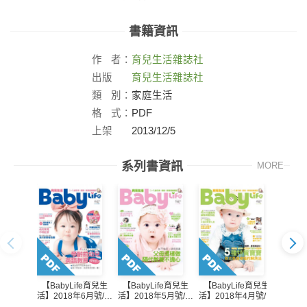
書籍資訊
作
者：
育兒生活雜誌社
出版
育兒生活雜誌社
社：
類
別：
家庭生活
格
式：
PDF
上架
2013/12/5
日：
系列書資訊
MORE
【BabyLife育兒生
【BabyLife育兒生
【Bab
【BabyLife育兒生
活】2018年6月號/第
活】2018年5月號/第
活】20
活】2018年4月號/第
337期
336期
335期