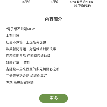
5月號
4月號
biz互動英語2013年
biz互
06月號(PDF)
05
內容簡介
*電子版不附贈MP3!
本期目錄
社交不冷場 上班族夯話題
歐美新聞專題 財經雜誌封面故事
商務應用會話 佳節銷售總動員
財經辭彙 審計
吉隆坡—馬來西亞的多元與野心之都
三分鐘英語會話 認識你真好
專題 簡論服貿協議
文法大進擊 本月文法焦點
辦公室會話 用英語慶祝聖誕節
更多
商務寫作學院 年節祝賀信英語寫作