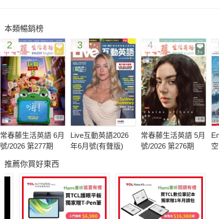
《挺身而進》看女性的社會地位與角色
帶老外遊台灣 —溫泉天堂
本類暢銷榜
社交/生活 看電影學英語
2
3
4
TOEIC Test 多益測驗模擬試題
常春藤生活英語 6月
Live互動英語2026
常春藤生活英語 5月
En
號/2026 第277期
年6月號(有聲版)
號/2026 第276期
空
月
推薦你買好東西