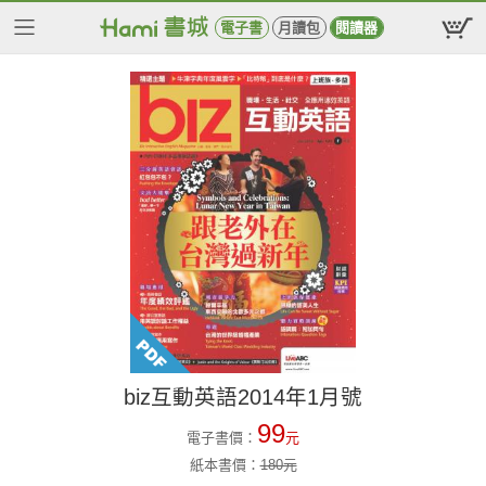
電子書
月讀包
閱讀器
biz互動英語2014年1月號
99
電子書價：
元
紙本書價：
180
元