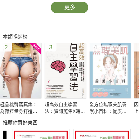
更多
本類暢銷榜
2
3
4
極品桃臀寫真集：
超高效自主學習
全方位無瑕美肌養
因
為臀控量身打造的
法：資訊蒐集X時間
護小百科：從皮膚
上
完美聖典！
控管X決策實行，從
基礎知識、疑難雜
蜜
推薦你買好東西
資格考試準備到提
症剖析到凍齡保養
升工作效率皆適用
一本搞定！
的五大守則