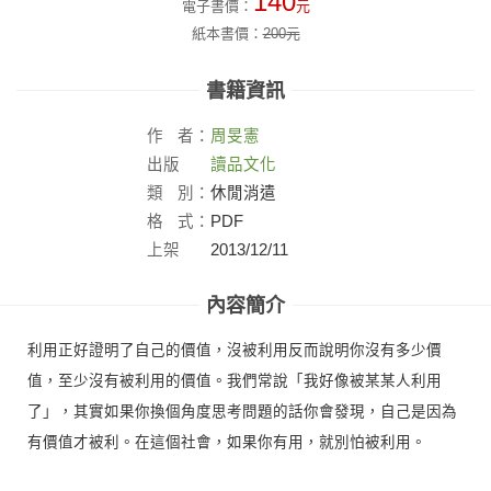
140
電子書價：
元
紙本書價：
200
元
書籍資訊
作
者：
周旻憲
出版
讀品文化
社：
類
別：
休閒消遣
格
式：
PDF
上架
2013/12/11
日：
內容簡介
利用正好證明了自己的價值，沒被利用反而說明你沒有多少價
值，至少沒有被利用的價值。我們常說「我好像被某某人利用
了」，其實如果你換個角度思考問題的話你會發現，自己是因為
有價值才被利。在這個社會，如果你有用，就別怕被利用。