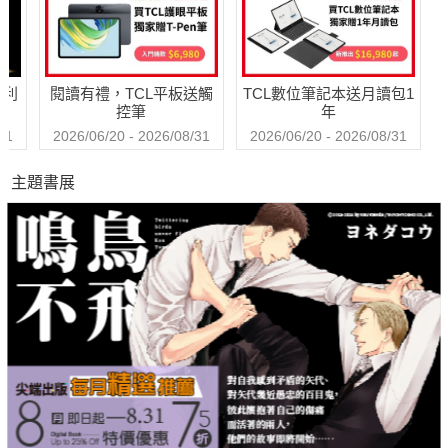
哈利
閱讀有禮，TCL平板送觸
TCL數位筆記本送月讀包1
控筆
年
31
2026/06/20 - 2026/08/31
2026/06/20 - 2026/08/31
主題書展