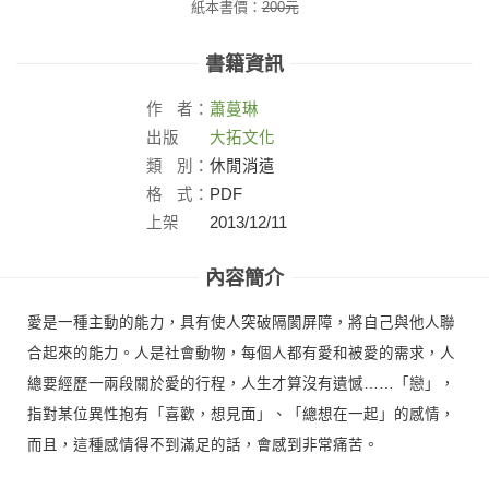
紙本書價：
200
元
書籍資訊
作
者：
蕭蔓琳
出版
大拓文化
社：
類
別：
休閒消遣
格
式：
PDF
上架
2013/12/11
日：
內容簡介
愛是一種主動的能力，具有使人突破隔閡屏障，將自己與他人聯
合起來的能力。人是社會動物，每個人都有愛和被愛的需求，人
總要經歷一兩段關於愛的行程，人生才算沒有遺憾……「戀」，
指對某位異性抱有「喜歡，想見面」、「總想在一起」的感情，
而且，這種感情得不到滿足的話，會感到非常痛苦。