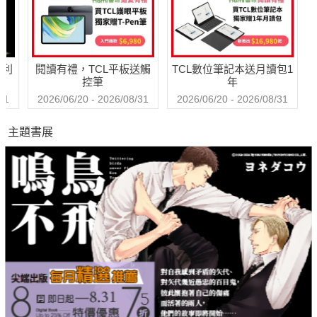
哈利
閱讀有禮，TCL平板送觸
TCL數位筆記本送月讀包1
控筆
年
31
2026/06/20 - 2026/08/31
2026/06/20 - 2026/08/31
主題書展