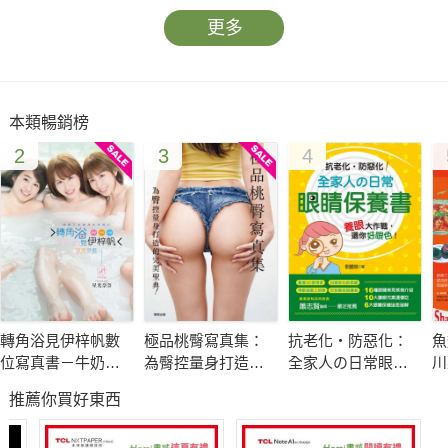
更多
本類暢銷榜
2
3
4
轉角浴見伊梓帆數
極品桃臀寫真集：
抗老化‧防惡化：
魚
位寫真書－牛奶裸
為臀控量身打造的
全家人の日常眼睛
川
湯版
完美聖典！
保養書
饌
推薦你買好東西