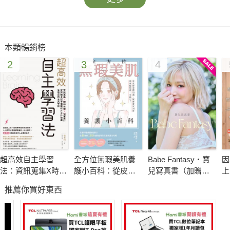
本類暢銷榜
2
3
4
超高效自主學習
全方位無瑕美肌養
Babe Fantasy‧寶
因
法：資訊蒐集X時間
護小百科：從皮膚
兒寫真書（加贈多
上
控管X決策實行，從
基礎知識、疑難雜
張未公開照片）
蜜
推薦你買好東西
資格考試準備到提
症剖析到凍齡保養
升工作效率皆適用
一本搞定！
的五大守則