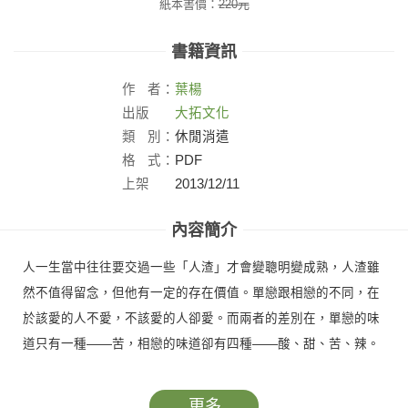
紙本書價：
220
元
書籍資訊
作
者：
葉楊
出版
大拓文化
社：
類
別：
休閒消遣
格
式：
PDF
上架
2013/12/11
日：
內容簡介
人一生當中往往要交過一些「人渣」才會變聰明變成熟，人渣雖
然不值得留念，但他有一定的存在價值。單戀跟相戀的不同，在
於該愛的人不愛，不該愛的人卻愛。而兩者的差別在，單戀的味
道只有一種——苦，相戀的味道卻有四種——酸、甜、苦、辣。
更多