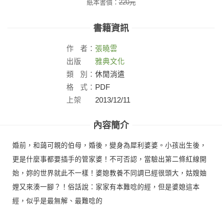
紙本書價：
220
元
書籍資訊
作
者：
張曉雲
出版
雅典文化
社：
類
別：
休閒消遣
格
式：
PDF
上架
2013/12/11
日：
內容簡介
婚前，和藹可親的伯母，婚後，變身為犀利婆婆。小孩出生後，
更是什麼事都要插手的管家婆！不可否認，當驗出第二條紅線開
始，妳的世界就此不一樣！婆媳教養不同調已經很頭大，姑嫂妯
娌又來湊一腳？！俗話說：家家有本難唸的經，但是婆媳這本
經，似乎是最無解、最難唸的