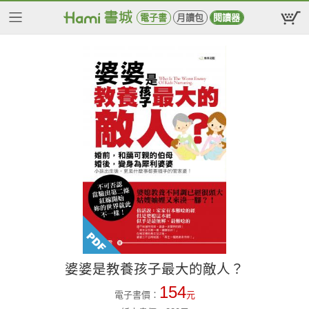
電子書
月讀包
閱讀器
婆婆是教養孩子最大的敵人？
154
電子書價：
元