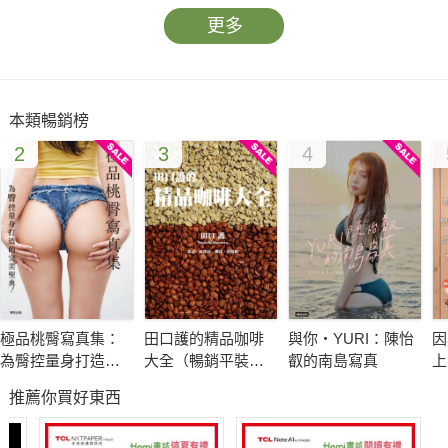
更多
本類暢銷榜
2
3
4
極品桃臀寫真集：
田口護的精品咖啡
與你‧YURI：陳怡
因
為臀控量身打造的
大全（暢銷平裝
叡的南島寫真
上
完美聖典！
版）
蜜
推薦你買好東西