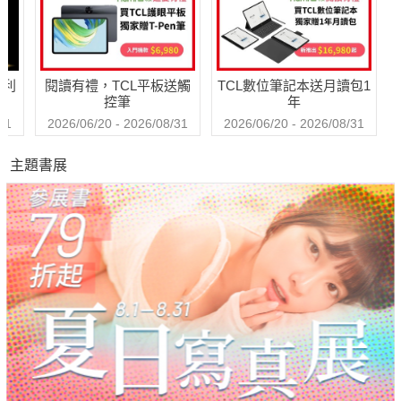
哈利
閱讀有禮，TCL平板送觸
TCL數位筆記本送月讀包1
控筆
年
31
2026/06/20 - 2026/08/31
2026/06/20 - 2026/08/31
主題書展