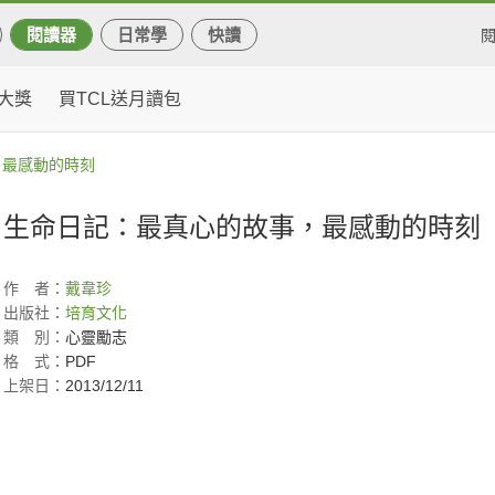
閱讀器
日常學
快讀
大獎
買TCL送月讀包
，最感動的時刻
生命日記：最真心的故事，最感動的時刻
作
者：
戴韋珍
出版社：
培育文化
類
別：
心靈勵志
格
式：
PDF
上架日：
2013/12/11