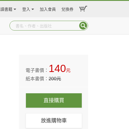
閱讀書籍
登入
加入會員
兌換券
140
電子書價：
元
紙本書價：
200
元
直接購買
放進購物車