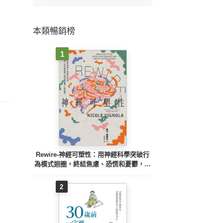
本類暢銷榜
1
Rewire-神經可塑性：用神經科學突破行
為模式迴圈，終結焦慮、恐慌和憂鬱，實
現最佳的心理健康
2