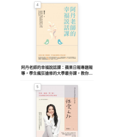
4
阿丹老師的幸福說話課：蘋果日報專題報
導，學生瘋狂搶修的大學最夯課，教你不
當句點王，「說」出幸福人生！
5