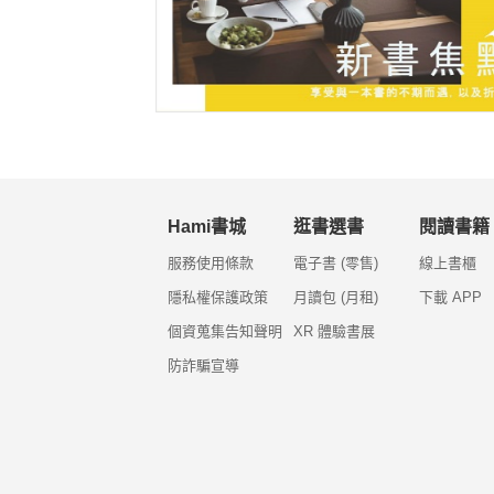
Hami書城
逛書選書
閱讀書籍
服務使用條款
電子書 (零售)
線上書櫃
隱私權保護政策
月讀包 (月租)
下載 APP
個資蒐集告知聲明
XR 體驗書展
防詐騙宣導