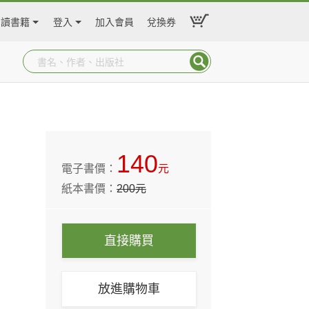
閱讀書籍
登入
加入會員
兌換券
140
電子書價：
元
紙本書價：
200
元
直接購買
放進購物車