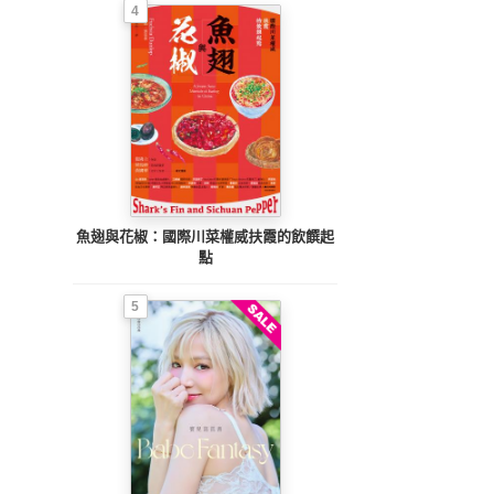
4
魚翅與花椒：國際川菜權威扶霞的飲饌起
點
5