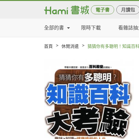
電子書
月讀包
全部的書
限時下載
看雜誌抽
>
>
首頁
休閒消遣
猜猜你有多聰明！知識百