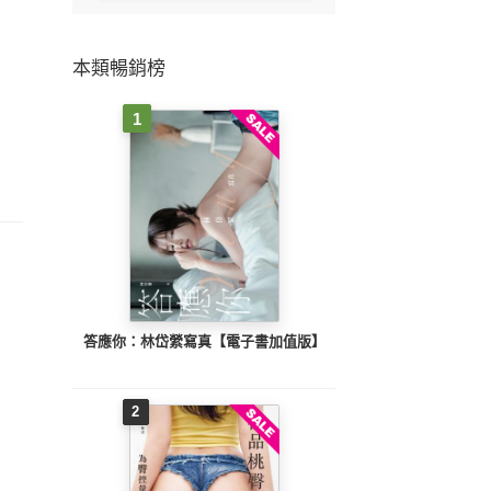
本類暢銷榜
1
答應你：林岱縈寫真【電子書加值版】
2