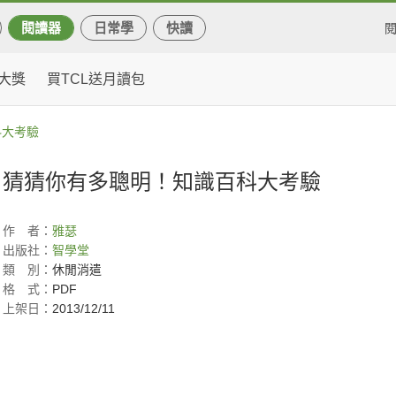
閱讀器
日常學
快讀
大獎
買TCL送月讀包
科大考驗
猜猜你有多聰明！知識百科大考驗
作
者：
雅瑟
出版社：
智學堂
類
別：
休閒消遣
格
式：
PDF
上架日：
2013/12/11