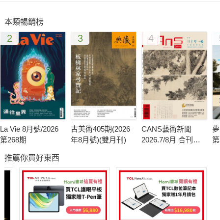
同策展結構進行表述，進而也希望能夠藉由新加坡這片稜鏡，反
本類暢銷榜
射及折射出不同於其他區域的特有藝術實踐。
2
3
4
La Vie 8月號/2026
古美術405期(2026
CANS藝術新聞
夢
第268期
年8月號)(雙月刊)
2026.7/8月 合刊號
第
第341期
推薦你買好東西