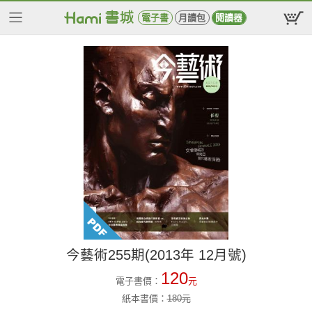
電子書
月讀包
閱讀器
今藝術255期(2013年 12月號)
120
電子書價：
元
紙本書價：
180
元