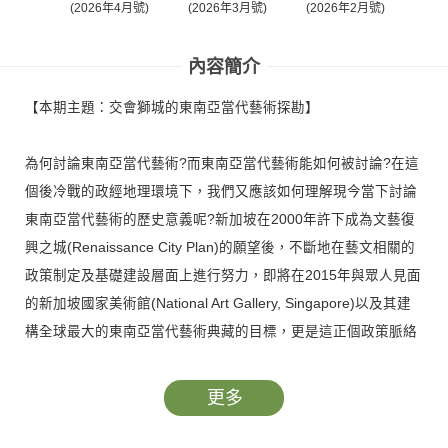
(2026年4月號)
(2026年3月號)
(2026年2月號)
(20
內容簡介
【本期主題：交會獅城的東南亞當代藝術探勘】
為何討論東南亞當代藝術?而東南亞當代藝術能如何被討論?在這
個後冷戰的政經地理環境下，我們又應該如何理解現今當下討論
東南亞當代藝術的歷史意義呢?新加坡在2000年許下成為文藝復
興之城(Renaissance City Plan)的願望後，不斷地在藝文相關的
政策制定及基礎建設層面上進行努力，即將在2015年與眾人見面
的新加坡國家美術館(National Art Gallery, Singapore)以及其建
構全球最大的東南亞當代藝術典藏的目標，更是這正個政策脈絡
的一項具體實踐。
更多
此次本刊從第四屆新加坡雙年展作為起始之觸發點，試圖觀察東
南亞當代藝術對話場域中的動態，如何透過一個27位策展人的協