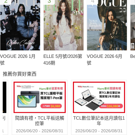
2
3
4
●黛珂AQMW 4D解密駐顏精華
回溯青春緊緻的秘密!
●「聰明購物」輕鬆變身時尚魅力女
烈初購物LIST才能聰明消費、輕鬆變美人喔!
●秋季來了!一同前往時尚店鋪Shopping!
輕鬆成為美國lady還能舒適享受購物環境"
●精打細算!「彩妝‧保養」正是購買的好時機~
VOGUE 2026 1月
ELLE 5月號/2026第
VOGUE 2026 6月
B
「想一次全部買齊?」「超划算的組合商品!」
號
416期
號
●飲食快報
推薦你買好東西
人氣店家一探究竟!
Cover Face: 妞妞
哈利
閱讀有禮，TCL平板送觸
TCL數位筆記本送月讀包1
控筆
年
31
2026/06/20 - 2026/08/31
2026/06/20 - 2026/08/31