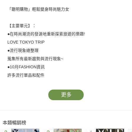
「聰明購物」輕鬆變身時尚魅力女
【主要單元】：
●在時尚潮流的發源地重新探索旅遊的樂趣!
LOVE TOKYO TRIP
●流行現象總整理
蒐集所有最新趨勢與流行現象~
●10月FASHION資訊
許多流行單品和配件
●2013百貨周年慶Repont
超值&變美麗的幸運物!
更多
●秋冬的水潤輕薄「透美顏」
面臨乾燥的秋冬季節~肌膚保養也要跟Update!
●LADY情報站
本類暢銷榜
同時具備香氛精品與時尚魅力!