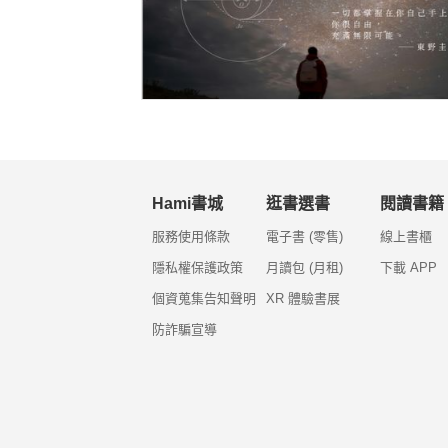
Hami書城
逛書選書
閱讀書籍
服務使用條款
電子書 (零售)
線上書櫃
隱私權保護政策
月讀包 (月租)
下載 APP
個資蒐集告知聲明
XR 體驗書展
防詐騙宣導