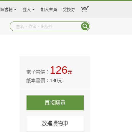
閱讀書籍
登入
加入會員
兌換券
126
電子書價：
元
紙本書價：
180
元
直接購買
放進購物車