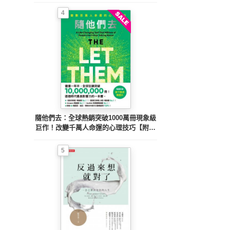
4
隨他們去：全球熱銷突破1000萬冊現象級
巨作！改變千萬人命運的心理技巧【附放
下執念明信片圖】
5