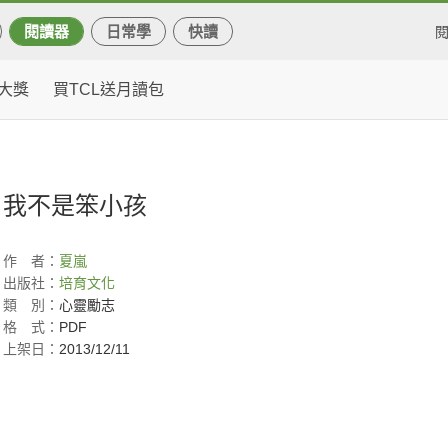
閱讀器
日常學
快讀
大獎
買TCL送月讀包
我不是笨小孩
作
者：
夏嵐
出版社：
培育文化
類
別：
心靈勵志
格
式：
PDF
上架日：
2013/12/11