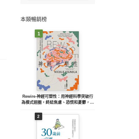
本類暢銷榜
1
Rewire-神經可塑性：用神經科學突破行
為模式迴圈，終結焦慮、恐慌和憂鬱，實
現最佳的心理健康
2