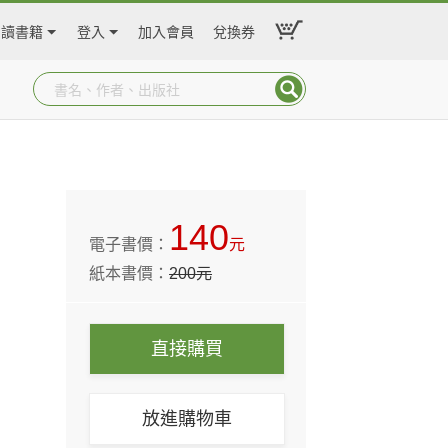
閱讀書籍
登入
加入會員
兌換券
140
電子書價：
元
紙本書價：
200
元
直接購買
放進購物車