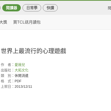
閱讀器
日常學
快讀
大獎
買TCL送月讀包
世界上最流行的心理遊戲
作
者：
愛薇兒
出版社：
大拓文化
類
別：
休閒消遣
格
式：
PDF
上架日：
2013/12/11