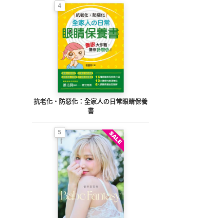
4
抗老化‧防惡化：全家人の日常眼睛保養
書
5