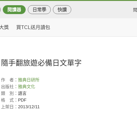
閱讀器
日常學
快讀
大獎
買TCL送月讀包
隨手翻旅遊必備日文單字
作
者：
雅典日研所
出版社：
雅典文化
類
別：
語言
格
式：
PDF
上架日：
2013/12/11