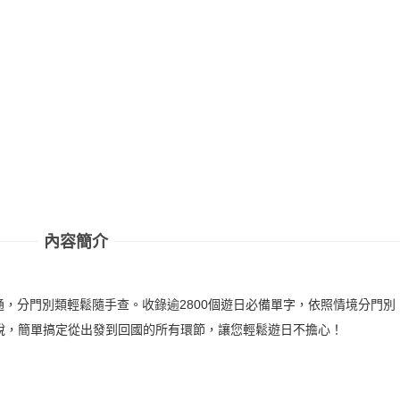
內容簡介
，分門別類輕鬆隨手查。收錄逾2800個遊日必備單字，依照情境分門別
說，簡單搞定從出發到回國的所有環節，讓您輕鬆遊日不擔心！