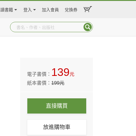
閱讀書籍
登入
加入會員
兌換券
139
電子書價：
元
紙本書價：
199
元
直接購買
放進購物車