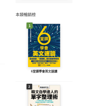
本類暢銷榜
1
6堂課學會英文速讀
2