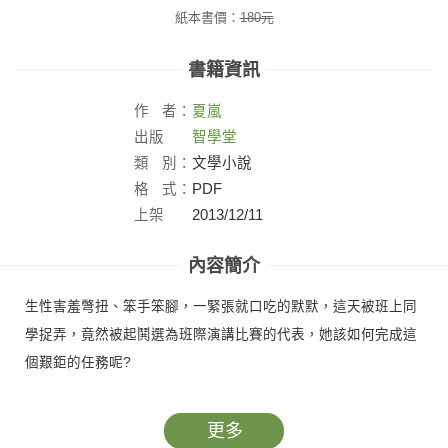
紙本書價：
180
元
書籍資訊
作
者：
夏嵐
出版
智學堂
社：
類
別：
文學小說
格
式：
PDF
上架
2013/12/11
日：
內容簡介
生性害羞彆扭、笨手笨腳，一緊張就口吃的默默，這天被班上同
學捉弄，竟然被起鬨選為班際演講比賽的代表，她該如何完成這
個艱鉅的任務呢?
更多