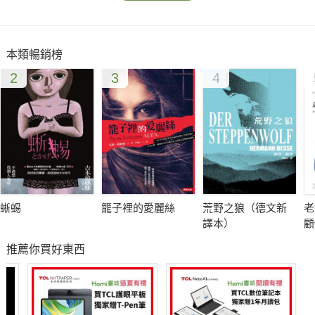
本類暢銷榜
2
3
4
蜥蜴
籠子裡的愛麗絲
荒野之狼（德文新
老
譯本）
顧
推薦你買好東西