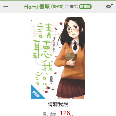
電子書
月讀包
閱讀器
請聽我說
126
電子書價：
元