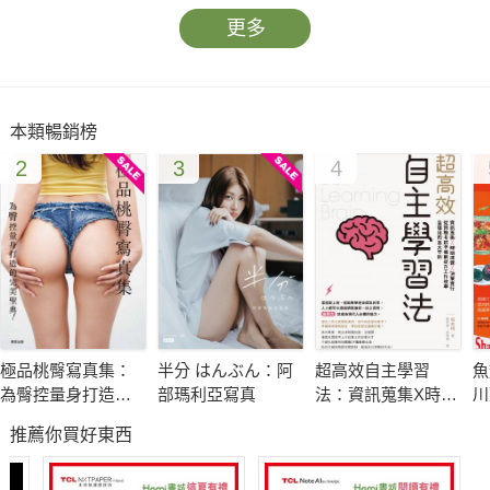
更多
本類暢銷榜
2
3
4
極品桃臀寫真集：
半分 はんぶん：阿
超高效自主學習
魚
為臀控量身打造的
部瑪利亞寫真
法：資訊蒐集X時間
川
完美聖典！
控管X決策實行，從
饌
推薦你買好東西
資格考試準備到提
升工作效率皆適用