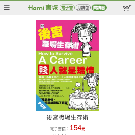
電子書
月讀包
閱讀器
後宮職場生存術
154
電子書價：
元