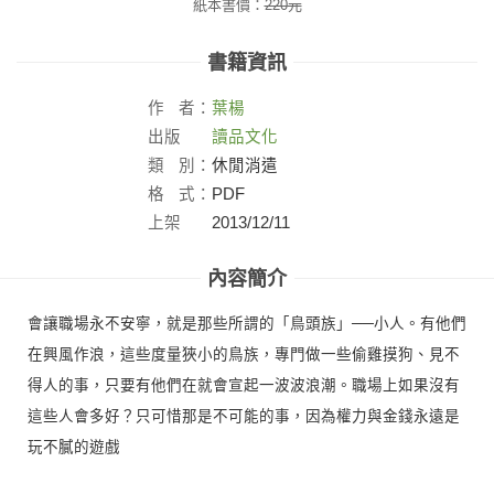
紙本書價：
220
元
書籍資訊
作
者：
葉楊
出版
讀品文化
社：
類
別：
休閒消遣
格
式：
PDF
上架
2013/12/11
日：
內容簡介
會讓職場永不安寧，就是那些所謂的「鳥頭族」──小人。有他們
在興風作浪，這些度量狹小的鳥族，專門做一些偷雞摸狗、見不
得人的事，只要有他們在就會宣起一波波浪潮。職場上如果沒有
這些人會多好？只可惜那是不可能的事，因為權力與金錢永遠是
玩不膩的遊戲