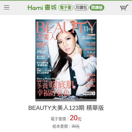
電子書
月讀包
閱讀器
BEAUTY大美人123期 精華版
20
電子書價：
元
紙本書價：
30
元