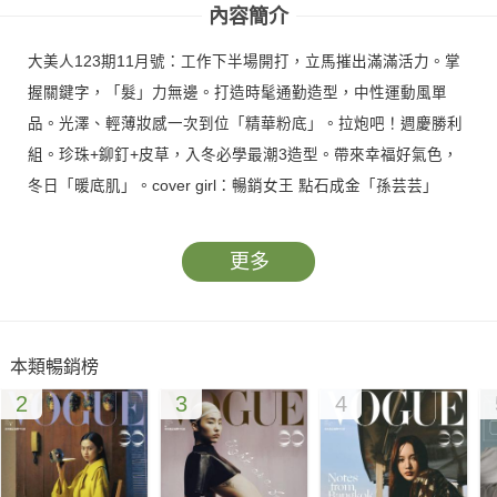
內容簡介
大美人123期11月號：工作下半場開打，立馬摧出滿滿活力。掌
握關鍵字，「髮」力無邊。打造時髦通勤造型，中性運動風單
品。光澤、輕薄妝感一次到位「精華粉底」。拉炮吧！週慶勝利
組。珍珠+鉚釘+皮草，入冬必學最潮3造型。帶來幸福好氣色，
冬日「暖底肌」。cover girl：暢銷女王 點石成金「孫芸芸」
更多
本類暢銷榜
2
3
4