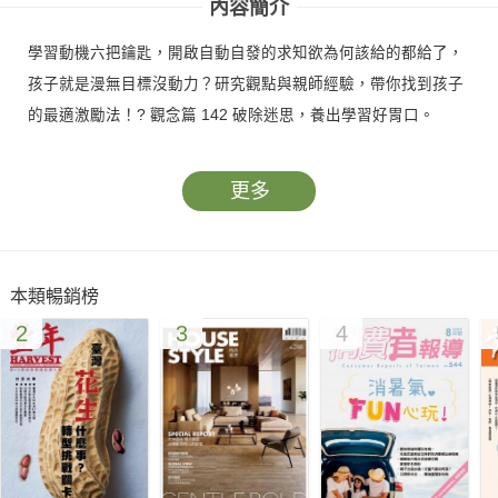
內容簡介
學習動機六把鑰匙，開啟自動自發的求知欲為何該給的都給了，
孩子就是漫無目標沒動力？研究觀點與親師經驗，帶你找到孩子
的最適激勵法！? 觀念篇 142 破除迷思，養出學習好胃口。
更多
本類暢銷榜
2
3
4