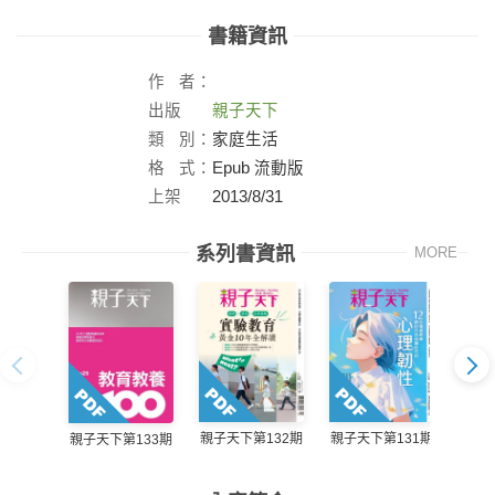
書籍資訊
作
者：
出版
親子天下
社：
類
別：
家庭生活
格
式：
Epub 流動版
上架
2013/8/31
日：
系列書資訊
MORE
親子天下第132期
親子天下第131期
親子天
親子天下第133期