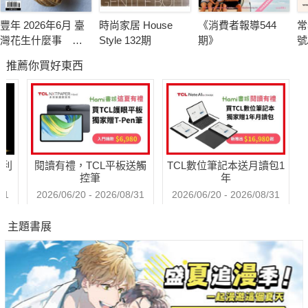
豐年 2026年6月 臺
時尚家居 House
《消費者報導544
常
灣花生什麼事 轉
Style 132期
期》
號
型挑戰卡關
推薦你買好東西
哈利
閱讀有禮，TCL平板送觸
TCL數位筆記本送月讀包1
控筆
年
31
2026/06/20 - 2026/08/31
2026/06/20 - 2026/08/31
主題書展