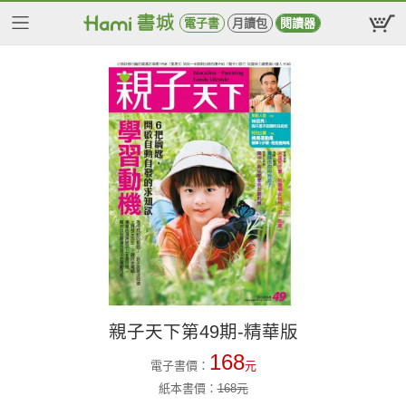
電子書
月讀包
閱讀器
親子天下第49期-精華版
168
電子書價：
元
紙本書價：
168
元