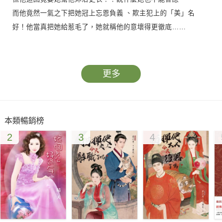
而他竟然一氣之下把她冠上忘恩負義 、欺主犯上的「美」名
好！他當真把她給惹毛了，她就稱他的意壞得更徹底……
她竟敢說他只是中上之姿 ，肯定是跟老天爺借膽了。
想他藺彥聞貌比潘安、器宇不凡，是京城數一數二的美少男
更多
她竟敢一而再再而三的不把他看在眼裡
要她替他準備早中晚三餐，沒餓死算幸運
教她幫他沐浴更衣，她卻說男女授受不親
本類暢銷榜
這該死的女人真是大牌又沒腦筋！
2
3
4
不打緊，對付這種女人他自有一套調教的方式
他就不信馴服不了她這個惡奴婢……