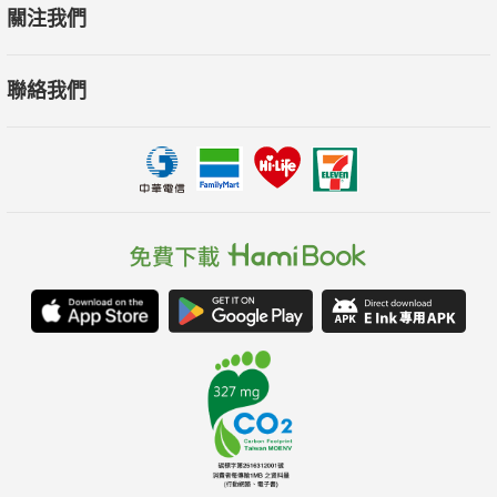
關注我們
聯絡我們