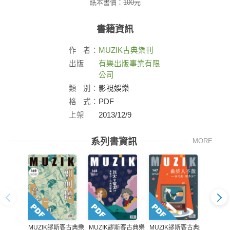
紙本書價：
100
元
書籍資訊
作
者：
MUZIK
古典樂刊
出版
有樂出版事業有限
社：
公司
類
別：
影視娛樂
格
式：
PDF
上架
2013/12/9
日：
系列書資訊
MORE
MUZIK謬斯客古典樂
MUZIK謬斯客古典樂
MUZ
MUZIK謬斯客古典樂