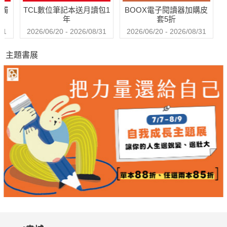
送觸
TCL數位筆記本送月讀包1
BOOX電子閱讀器加購皮
◎大師練習曲：大師練習曲：完整你的長號拼圖 高市交長號首
年
套5折
席 田智升
31
2026/06/20 - 2026/08/31
2026/06/20 - 2026/08/31
在西方音樂史上被稱為「天使號角」的長號，其樂器演奏技巧主
主題書展
要是經由嘴唇振動，透過號嘴發出共鳴腔，藉由樂器把這樣的共
鳴聲響放大化；共有七的隱形把位，每一個把位都有自己的泛
音，不同的長度，有不同的泛音振動，會出現不同的音高；也因
此，其音階和音列的構成，有點像是拼圖，必須一一詳加記憶和
活用才能完成演奏。
台灣長號演奏家田智升畢業於柏林藝術大學（Universität der
Künste Berlin）最高演奏家文憑（Konzertexamen），2010年任
職於巴倫波因指揮的柏林國家歌劇院樂團；現為高雄市立交響樂
團長號首席。