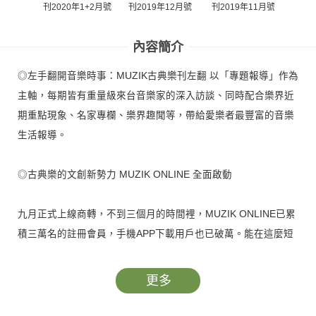
刊2020年1+2月號
刊2019年12月號
刊20
刊2019年11月號
內容簡介
◎左手翻開音樂時事：MUZIK古典樂刊左翻 以「專題報導」作為
主軸，每期皆有重量級來台音樂家的深入訪談、同時配合樂界近
期重點現象、名家專欄、樂界趣聞等，帶給愛樂者最豐富的音樂
生活報導。
◎古典樂的文創新勢力 MUZIK ONLINE 全面啟動
九月正式上線商轉，不到三個月的時間裡，MUZIK ONLINE已累
積三萬名的註冊會員，手機APP下載用戶也已破萬。能在這麼短
的時間，就有這麼多的使用者，證明了古典音樂絕非沒有聽眾，
更不是曲高而和寡。
更多
進入MUZIK位於台北內湖科技園區的辦公室裡，馬上可以感受到