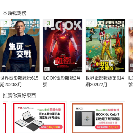
一股「文創」的氛圍。「這裡有負責文字的編輯，有處理IT的工
本類暢銷榜
程師團隊，有作活動與公關行銷的專才，也有專業的錄音師和錄
2
3
4
音室設備，除了少了作曲家和演奏家外，與古典音樂產業相關的
所有專才，我們這裡都包了。」《MUZIK古典樂刊》的發行人，
同時也是希幔數位（MUZIK Creative Digital）董事長的孫家璁笑
著說。
從七年前開始發行古典音樂雜誌，MUZIK的目標就是希望能夠推
廣古典音樂，讓更多的人能夠有機會欣賞到這些美好的聲音。在
世界電影雜誌第615
iLOOK電影雜誌2月
世界電影雜誌第614
i
孫家璁的心目中，古典樂即便有門檻，但並非是高不可攀，「我
期2020/3月
號
期2020/2月
號
自己就是最好的例子，我的音樂天賦應該就屬於平庸而已，但也
推薦你買好東西
能在古典音樂的世界裡找到許多自己喜愛的樂曲，這讓我深信，
每個人都可以有這樣的機會與可能。」