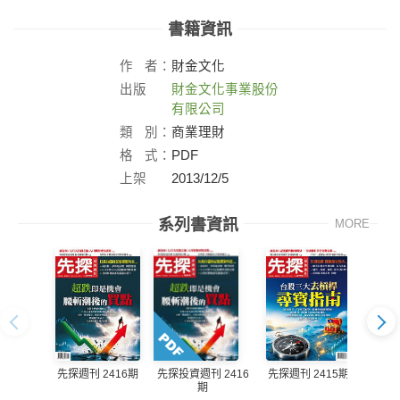
書籍資訊
作
者：
財金文化
出版
財金文化事業股份
社：
有限公司
類
別：
商業理財
格
式：
PDF
上架
2013/12/5
日：
系列書資訊
MORE
先探週刊 2416期
先探週刊 2415期
先探投資週刊 2416
先探投
期