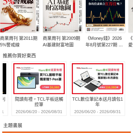
商業周刊 第2011期
商業周刊 第2009期
《Money錢》2026
《
5%警戒線
AI基建財富地圖
年8月號第227期 台
愛
股震盪 你的投資組
推薦你買好東西
合扛得住嗎？3個家
庭真實故事 揭開資
產配置致命傷
哈利
閱讀有禮，TCL平板送觸
TCL數位筆記本送月讀包1
控筆
年
31
2026/06/20 - 2026/08/31
2026/06/20 - 2026/08/31
主題書展