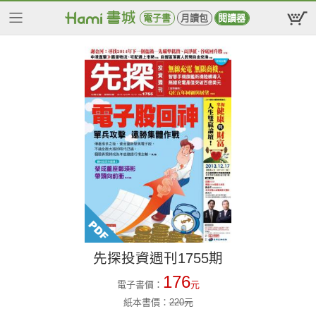
電子書
月讀包
閱讀器
先探投資週刊1755期
176
電子書價：
元
紙本書價：
220
元