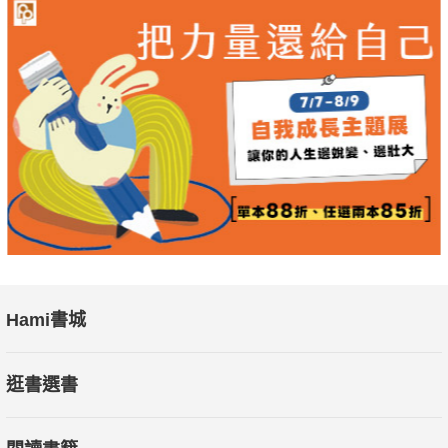
Hami書城
逛書選書