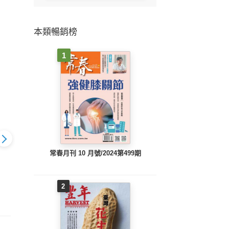
本類暢銷榜
1
常春月刊 10 月號/2024第499期
寶 457期
媽媽寶寶 456期
媽媽寶寶 455期
媽
2