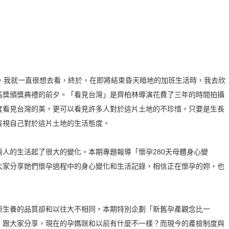
後，我就一直很想去看，終於，在即將結束昏天暗地的加班生活時，我去欣
馬獎頒獎典禮的前夕。「看見台灣」是齊柏林導演花費了三年的時間拍攝
度看見台灣的美，更可以看見許多人對於這片土地的不珍惜，只要是生長
省視自己對於這片土地的生活態度。
人的生活起了很大的變化。本期專題報導「懷孕280天母體身心變
大家分享她們懷孕過程中的身心變化和生活記錄，相信正在懷孕的妳，也
但生養的品質卻和以往大不相同。本期特別企劃「新舊孕產觀念比一
，跟大家分享，現在的孕媽咪和以前有什麼不一樣？而現今的產檢制度與