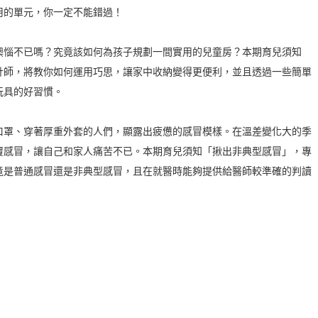
用的單元，你一定不能錯過！
懊惱不已嗎？究竟該如何為孩子規劃一間實用的兒童房？本期育兒須知
計師，將教你如何運用巧思，讓家中收納變得更便利，並且透過一些簡單
玩具的好習慣。
口罩、穿著厚重外套的人們，顯露出疲憊的感冒模樣。在溫差變化大的季
覆感冒，讓自己和家人痛苦不已。本期育兒須知「揪出非典型感冒」，專
竟是普通感冒還是非典型感冒，且在就醫時能夠提供給醫師較準確的判讀