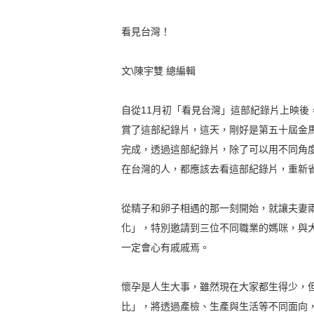
看見台灣！
文\陳宇雙 總編輯
自從11月初「看見台灣」這部紀錄片上映
賞了這部紀錄片，這天，剛好是第五十屆金
完成，透過這部紀錄片，除了可以用不同角
在台灣的人，都應該去看這部紀錄片，重新
從精子和卵子相遇的那一刻開始，就讓夫妻兩
化」，特別邀請到三位不同職業的媽咪，與
一定會心有戚戚焉。
懷孕是人生大事，雖然現在大家都生得少，
比」，將透過產檢、生產與生活等不同面向