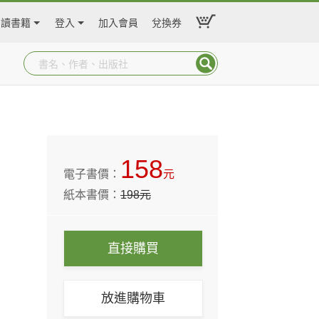
閱讀書籍
登入
加入會員
兌換券
158
電子書價：
元
紙本書價：
198
元
直接購買
放進購物車