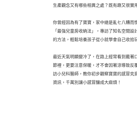
生產觀念又有哪些相異之處？既有趣又很實
你曾經因為有了寶寶，家中總是亂七八糟而
「最強兒童房收納法」，專訪了知名空間設
的方法，輕鬆培養孩子從小就學會自己收拾
最近天氣明顯變冷了，在路上經常看到戴著
節裡，更要注意保暖，才不會因著涼導致反
訪小兒科醫師，教你初步觀察寶寶的感冒究
資訊，千萬別讓小感冒釀成大麻煩！