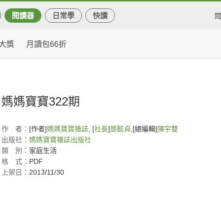
閱讀器
日常學
快讀
大獎
月讀包66折
媽媽寶寶322期
作
者：
[作者]
媽媽寶寶雜誌
, [
社長
]
鄧懿貞
,[總編輯]
陳宇雙
出版社：
媽媽寶寶雜誌出版社
類
別：
家庭生活
格
式：
PDF
上架日：
2013/11/30