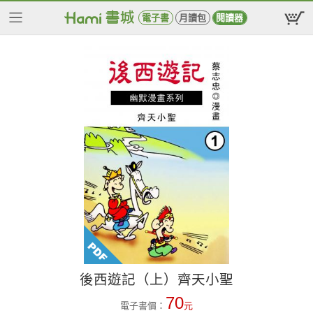
電子書
月讀包
閱讀器
後西遊記（上）齊天小聖
70
電子書價：
元