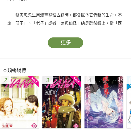
蔡志忠先生用漫畫整理古籍時，都會賦予它們新的生命，不
論「莊子」、「老子」或者「鬼狐仙怪」總是躍然紙上。從「西
遊記38變」到「後西遊記」，蔡先生的手法筆調益發地精鍊純
熟。現在，也該是這本風光二、三百年，卻沈寂半個世紀的奇
更多
書，復活之日了。
出了長安城，得了神徒和寶馬，好戲才正要上場。畢竟不知
本類暢銷榜
此去如何？且看下集分解！
2
3
4