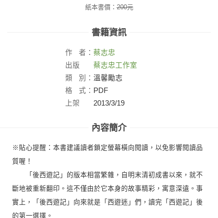
紙本書價：
200
元
書籍資訊
作
者：
蔡志忠
出版
蔡志忠工作室
社：
類
別：
溫馨勵志
格
式：
PDF
上架
2013/3/19
日：
內容簡介
※貼心提醒：本書建議讀者鎖定螢幕橫向閱讀，以免影響閱讀品
質喔！
「後西遊記」的版本相當繁雜，自明末清初成書以來，就不
斷地被重新翻印。這不僅由於它本身的故事精彩，寓意深遠。事
實上，「後西遊記」向來就是「西遊迷」們，讀完「西遊記」後
的第一選擇。