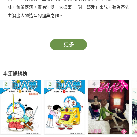
林，熱鬧滾滾，實為江湖一大盛事──對「蔡迷」來說，確為蔡先
生漫畫人物造型的經典之作。
修禪習武必備良方
懸疑公案爆笑登場！
更多
本類暢銷榜
2
3
4