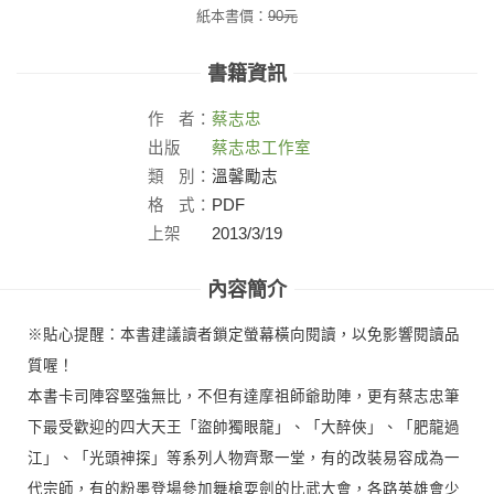
紙本書價：
90
元
書籍資訊
作
者：
蔡志忠
出版
蔡志忠工作室
社：
類
別：
溫馨勵志
格
式：
PDF
上架
2013/3/19
日：
內容簡介
※貼心提醒：本書建議讀者鎖定螢幕橫向閱讀，以免影響閱讀品
質喔！
本書卡司陣容堅強無比，不但有達摩祖師爺助陣，更有蔡志忠筆
下最受歡迎的四大天王「盜帥獨眼龍」、「大醉俠」、「肥龍過
江」、「光頭神探」等系列人物齊聚一堂，有的改裝易容成為一
代宗師，有的粉墨登場參加舞槍耍劍的比武大會，各路英雄會少