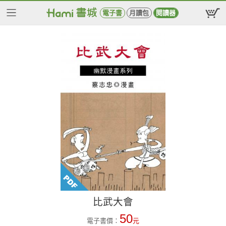
電子書
月讀包
閱讀器
比武大會
50
電子書價：
元