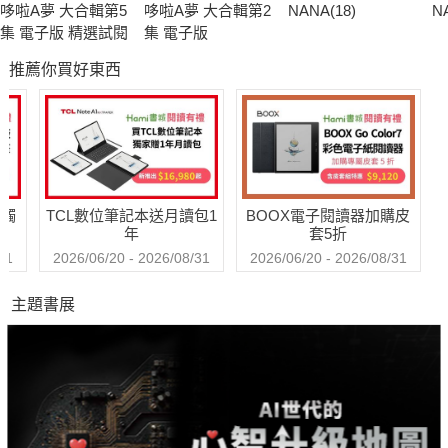
哆啦A夢 大合輯第5
哆啦A夢 大合輯第2
NANA(18)
N
集 電子版 精選試閱
集 電子版
推薦你買好東西
送觸
TCL數位筆記本送月讀包1
BOOX電子閱讀器加購皮
年
套5折
31
2026/06/20 - 2026/08/31
2026/06/20 - 2026/08/31
主題書展