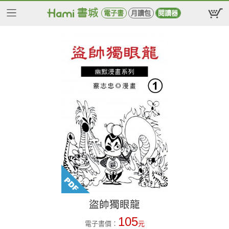
電子書
月讀包
閱讀器
盜帥獨眼龍
105
電子書價：
元