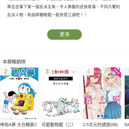
蔡志忠筆下第一個反派主角，令人捧腹的武俠故事，不同凡響的
反派人物，和盜師獨眼龍一起快意江湖吧！！
更多
本類暢銷榜
2
3
4
哆啦A夢 大合輯第2
可愛動物園（二）
2.5次元的誘惑(06)
N