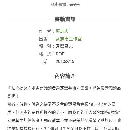
紙本書價：
150
元
書籍資訊
作
者：
蔡志忠
出版
蔡志忠工作室
社：
類
別：
溫馨勵志
格
式：
PDF
上架
2013/3/19
日：
內容簡介
※貼心提醒：本書建議讀者鎖定螢幕橫向閱讀，以免影響閱讀品
質喔！
盜者，賊也。偷盜之徒雖不乏香帥楚留香這樣“盜之有道”的高
手，但更多的是偷雞摸狗的宵小，而我們的主人公“盜帥獨眼龍”
就是其中的佼佼者！獨眼龍本身並不完美甚至還帶了點殘疾，他
坑蒙拐騙樣樣在行，?了達到目的甚至可以不擇手段！漫畫大師