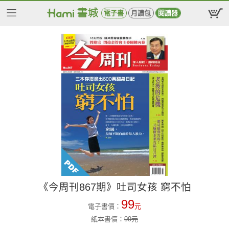
電子書
月讀包
閱讀器
《今周刊867期》吐司女孩 窮不怕
99
電子書價：
元
紙本書價：
99
元