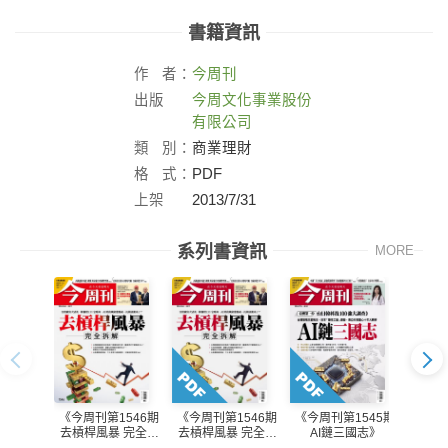
書籍資訊
作
者：
今周刊
出版
今周文化事業股份
社：
有限公司
類
別：
商業理財
格
式：
PDF
上架
2013/7/31
日：
系列書資訊
MORE
《今周刊第1546期
《今周刊第1546期
《今周刊第1545期
《今周
去槓桿風暴 完全拆
去槓桿風暴 完全拆
AI鏈三國志》
AI