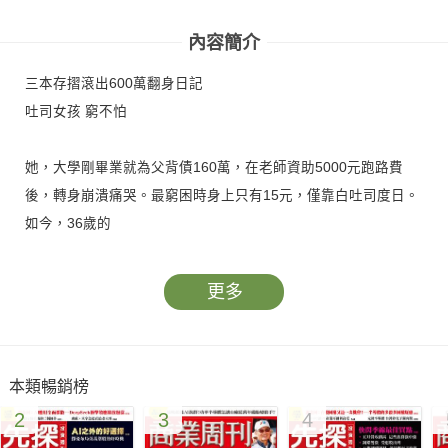
解》
解》
內容簡介
三本存摺滾出600萬翻身日記
吐司女孩 窮不怕
她，大學剛畢業就為父背債160萬，在老師資助5000元跑路費
後，轉身崩潰痛哭。最窮困時身上只有15元，僅靠白吐司度日。
如今，36歲的
更多
本類暢銷榜
2
3
4